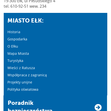
19-300 Ełk, ul Piłsudskiego 4
tel. 610-92-51 wew. 234
MIASTO EŁK:
Historia
Gospodarka
O Ełku
Mapa Miasta
Turystyka
Wieści z Ratusza
Współpraca z zagranicą
Projekty unijne
Polityka oświatowa
Poradnik
bezpieczeństwa