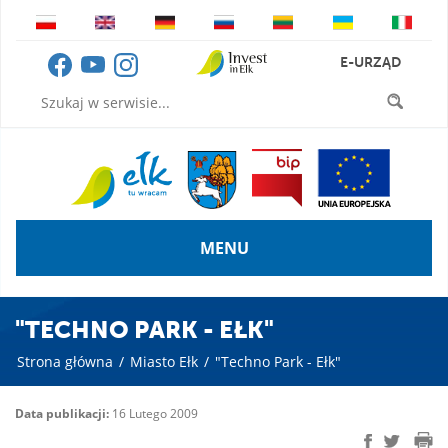
E-URZĄD
MENU
"TECHNO PARK - EŁK"
Strona główna
/
Miasto Ełk
/
"Techno Park - Ełk"
Data publikacji:
16 Lutego 2009