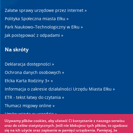
Załatw sprawy urzędowe przez internet »
Polityka Społeczna miasta Ełku »
Park Naukowo–Technologiczny w Ełku »
Jak postępować z odpadami »
Na skróty
Deklaracja dostępności »
Ochrona danych osobowych »
Ełcka Karta Rodziny 3+ »
Informacja o zakresie działalności Urzędu Miasta Ełku »
ETR - tekst łatwy do czytania »
Tłumacz migowy online »
Umów wizytę w urzędzie »
Używamy plików cookies, aby ułatwić Ci korzystanie z naszego serwisu
Drogi »
oraz do celów statystycznych. Jeśli nie blokujesz tych plików, to zgadzasz
się na ich użycie oraz zapisanie w pamięci urządzenia. Pamiętaj, że