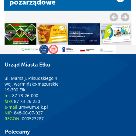
pozarządowe
Urząd Miasta Ełku
ul. Marsz J. Piłsudskiego 4
woj. warmińsko-mazurskie
19-300 Ełk
tel.
87 73-26-000
faks
87 73-26-230
e-mail
um@um.elk.pl
NIP:
848-00-07-927
REGON:
000523287
Polecamy