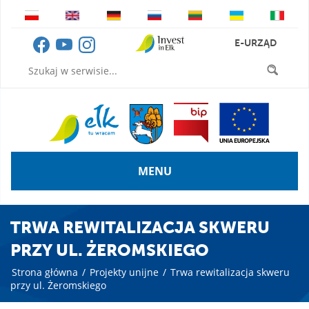
E-URZĄD
MENU
TRWA REWITALIZACJA SKWERU
PRZY UL. ŻEROMSKIEGO
Strona główna
/
Projekty unijne
/
Trwa rewitalizacja skweru
przy ul. Żeromskiego