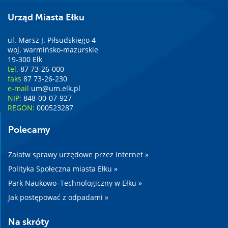
Urząd Miasta Ełku
ul. Marsz J. Piłsudskiego 4
woj. warmińsko-mazurskie
19-300 Ełk
tel.
87 73-26-000
faks
87 73-26-230
e-mail
um@um.elk.pl
NIP:
848-00-07-927
REGON:
000523287
Polecamy
Załatw sprawy urzędowe przez internet »
Polityka Społeczna miasta Ełku »
Park Naukowo–Technologiczny w Ełku »
Jak postępować z odpadami »
Na skróty