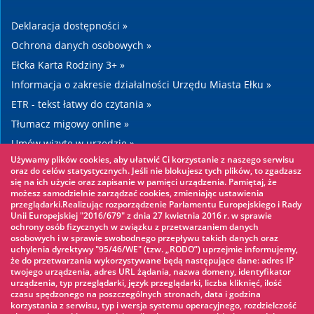
Deklaracja dostępności »
Ochrona danych osobowych »
Ełcka Karta Rodziny 3+ »
Informacja o zakresie działalności Urzędu Miasta Ełku »
ETR - tekst łatwy do czytania »
Tłumacz migowy online »
Umów wizytę w urzędzie »
Używamy plików cookies, aby ułatwić Ci korzystanie z naszego serwisu
Drogi »
oraz do celów statystycznych. Jeśli nie blokujesz tych plików, to zgadzasz
się na ich użycie oraz zapisanie w pamięci urządzenia. Pamiętaj, że
możesz samodzielnie zarządzać cookies, zmieniając ustawienia
Warto zobaczyć
przeglądarki.Realizując rozporządzenie Parlamentu Europejskiego i Rady
Unii Europejskiej "2016/679" z dnia 27 kwietnia 2016 r. w sprawie
ochrony osób fizycznych w związku z przetwarzaniem danych
Park linowy »
osobowych i w sprawie swobodnego przepływu takich danych oraz
uchylenia dyrektywy "95/46/WE" (tzw. „RODO”) uprzejmie informujemy,
Park Wodny »
że do przetwarzania wykorzystywane będą następujące dane: adres IP
Lodowisko »
twojego urządzenia, adres URL żądania, nazwa domeny, identyfikator
urządzenia, typ przeglądarki, język przeglądarki, liczba kliknięć, ilość
KINOECK »
czasu spędzonego na poszczególnych stronach, data i godzina
korzystania z serwisu, typ i wersja systemu operacyjnego, rozdzielczość
Muzeum »