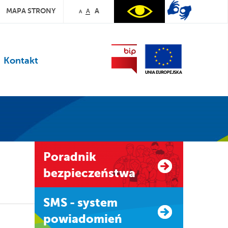
MAPA STRONY
A
A
A
Kontakt
Poradnik
bezpieczeństwa
SMS - system
powiadomień