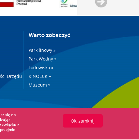
Warto zobaczyć
Park linowy »
Park Wodny »
Lodowisko »
ości Urzędu
KINOECK »
Muzeum »
sz się na
izując
Ok, zamknij
w związku z
przejmie