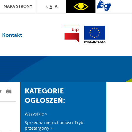
MAPA STRONY
A
A
A
Kontakt
KATEGORIE
OGŁOSZEŃ:
Wszystkie »
Sprzedaż nieruchomości Tryb
przetargowy »