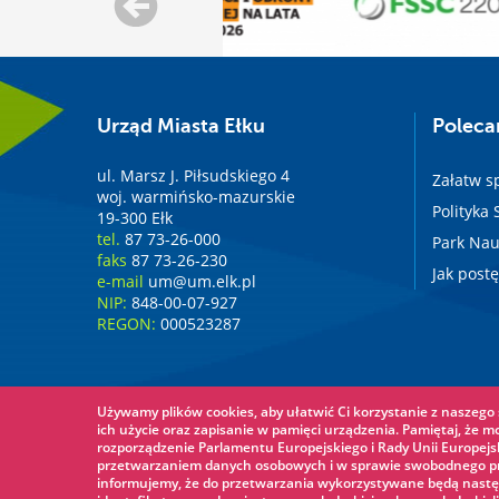
Urząd Miasta Ełku
Polec
ul. Marsz J. Piłsudskiego 4
Załatw s
woj. warmińsko-mazurskie
Polityka
19-300 Ełk
tel.
87 73-26-000
Park Nau
faks
87 73-26-230
Jak post
e-mail
um@um.elk.pl
NIP:
848-00-07-927
REGON:
000523287
Używamy plików cookies, aby ułatwić Ci korzystanie z naszego s
ich użycie oraz zapisanie w pamięci urządzenia. Pamiętaj, że m
rozporządzenie Parlamentu Europejskiego i Rady Unii Europejsk
przetwarzaniem danych osobowych i w sprawie swobodnego prz
informujemy, że do przetwarzania wykorzystywane będą nastę