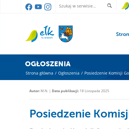
Stro
OGŁOSZENIA
Strona główna
/
Ogłoszenia
/
Posiedzenie Komisji G
Autor:
M.N. |
Data publikacji:
18 Listopada 2025
Posiedzenie Komis