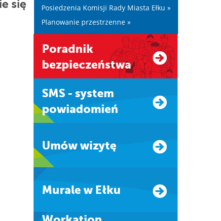
e się
Posiedzenia Komisji Rady Miasta Ełku »
Planowanie przestrzenne »
Poradnik
bezpieczeństwa
SMS - system
powiadomień
Umów wizytę
Murale w Ełku
Workation.