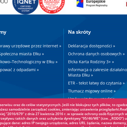
amy
Na skróty
prawy urzędowe przez internet »
Deklaracja dostępności »
 Społeczna miasta Ełku »
Ochrona danych osobowych »
kowo–Technologiczny w Ełku »
Ełcka Karta Rodziny 3+ »
ępować z odpadami »
Informacja o zakresie działaln
Miasta Ełku »
ETR - tekst łatwy do czytania »
Tłumacz migowy online »
Umów wizytę w urzędzie »
erwisu oraz do celów statystycznych. Jeśli nie blokujesz tych plików, to zgadza
Drogi »
ożesz samodzielnie zarządzać cookies, zmieniając ustawienia przeglądarki.Real
iej "2016/679" z dnia 27 kwietnia 2016 r. w sprawie ochrony osób fizycznych 
epływu takich danych oraz uchylenia dyrektywy "95/46/WE" (tzw. „RODO”) u
pujące dane: adres IP twojego urządzenia, adres URL żądania, nazwa domeny,