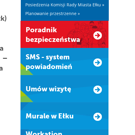
Posiedzenia Komisji Rady Miasta Ełku »
Planowanie przestrzenne »
k)
Poradnik
bezpieczeństwa
ia
SMS - system
u –
powiadomień
a
Umów wizytę
Murale w Ełku
Workation.