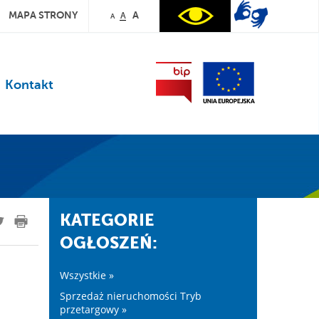
MAPA STRONY
A
A
A
Kontakt
KATEGORIE
OGŁOSZEŃ:
Wszystkie »
Sprzedaż nieruchomości Tryb
przetargowy »