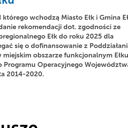
łku
 którego wchodzą Miasto Ełk i Gmina Eł
anie rekomendacji dot. zgodności ze
bregionalnego Ełk do roku 2025 dla
gać się o dofinansowanie z Poddziałan
 w miejskim obszarze funkcjonalnym Ełk
go Programu Operacyjnego Województw
ta 2014-2020.