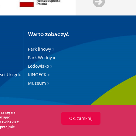
Warto zobaczyć
Park linowy »
Park Wodny »
Lodowisko »
ości Urzędu
KINOECK »
Muzeum »
sz się na
izując
Ok, zamknij
w związku z
przejmie