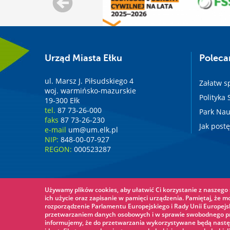
Urząd Miasta Ełku
Polec
ul. Marsz J. Piłsudskiego 4
Załatw s
woj. warmińsko-mazurskie
Polityka
19-300 Ełk
tel.
87 73-26-000
Park Nau
faks
87 73-26-230
Jak post
e-mail
um@um.elk.pl
NIP:
848-00-07-927
REGON:
000523287
Używamy plików cookies, aby ułatwić Ci korzystanie z naszego s
ich użycie oraz zapisanie w pamięci urządzenia. Pamiętaj, że m
rozporządzenie Parlamentu Europejskiego i Rady Unii Europejsk
przetwarzaniem danych osobowych i w sprawie swobodnego prz
informujemy, że do przetwarzania wykorzystywane będą nastę