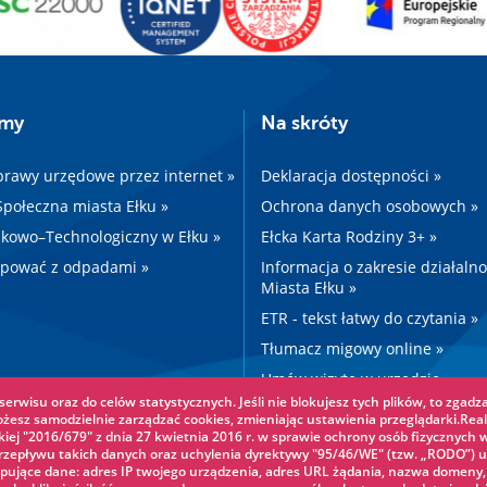
amy
Na skróty
prawy urzędowe przez internet »
Deklaracja dostępności »
 Społeczna miasta Ełku »
Ochrona danych osobowych »
kowo–Technologiczny w Ełku »
Ełcka Karta Rodziny 3+ »
ępować z odpadami »
Informacja o zakresie działaln
Miasta Ełku »
ETR - tekst łatwy do czytania »
Tłumacz migowy online »
Umów wizytę w urzędzie »
erwisu oraz do celów statystycznych. Jeśli nie blokujesz tych plików, to zgadza
Drogi »
ożesz samodzielnie zarządzać cookies, zmieniając ustawienia przeglądarki.Real
iej "2016/679" z dnia 27 kwietnia 2016 r. w sprawie ochrony osób fizycznych 
epływu takich danych oraz uchylenia dyrektywy "95/46/WE" (tzw. „RODO”) u
pujące dane: adres IP twojego urządzenia, adres URL żądania, nazwa domeny,