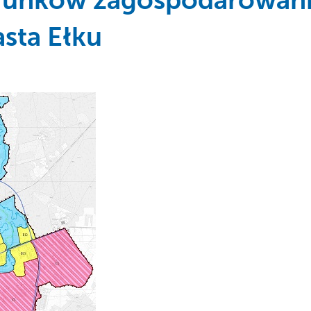
erunków zagospodarowan
sta Ełku