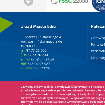
Urząd Miasta Ełku
Polec
ul. Marsz J. Piłsudskiego 4
Załatw s
woj. warmińsko-mazurskie
Polityka
19-300 Ełk
tel.
87 73-26-000
Park Nau
faks
87 73-26-230
Jak post
e-mail
um@um.elk.pl
NIP:
848-00-07-927
REGON:
000523287
Używamy plików cookies, aby ułatwić Ci korzystanie z naszego s
ich użycie oraz zapisanie w pamięci urządzenia. Pamiętaj, że m
rozporządzenie Parlamentu Europejskiego i Rady Unii Europejsk
przetwarzaniem danych osobowych i w sprawie swobodnego prz
informujemy, że do przetwarzania wykorzystywane będą nastę