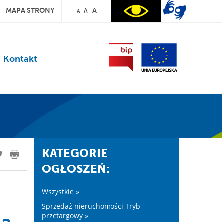
MAPA STRONY
A
A
A
Kontakt
KATEGORIE
OGŁOSZEŃ:
Wszystkie »
Sprzedaż nieruchomości Tryb
przetargowy »