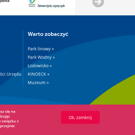
Warto zobaczyć
Park linowy »
Park Wodny »
Lodowisko »
ości Urzędu
KINOECK »
Muzeum »
sz się na
izując
Ok, zamknij
w związku z
przejmie