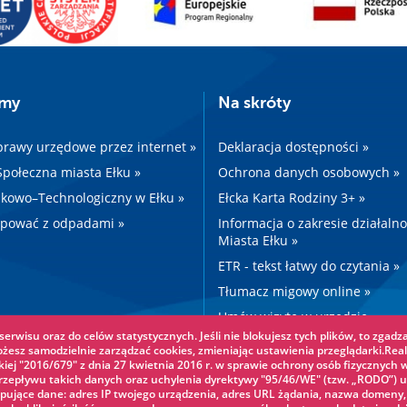
amy
Na skróty
prawy urzędowe przez internet »
Deklaracja dostępności »
 Społeczna miasta Ełku »
Ochrona danych osobowych »
kowo–Technologiczny w Ełku »
Ełcka Karta Rodziny 3+ »
ępować z odpadami »
Informacja o zakresie działaln
Miasta Ełku »
ETR - tekst łatwy do czytania »
Tłumacz migowy online »
Umów wizytę w urzędzie »
erwisu oraz do celów statystycznych. Jeśli nie blokujesz tych plików, to zgadza
Drogi »
ożesz samodzielnie zarządzać cookies, zmieniając ustawienia przeglądarki.Real
iej "2016/679" z dnia 27 kwietnia 2016 r. w sprawie ochrony osób fizycznych 
epływu takich danych oraz uchylenia dyrektywy "95/46/WE" (tzw. „RODO”) u
pujące dane: adres IP twojego urządzenia, adres URL żądania, nazwa domeny,