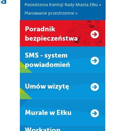
ia
Posiedzenia Komisji Rady Miasta Ełku »
Planowanie przestrzenne »
Poradnik
bezpieczeństwa
SMS - system
powiadomień
Umów wizytę
Murale w Ełku
Workation.