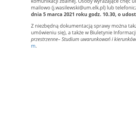
komunikacji zdalnej. Osoby wyrażające chęć uc
mailowo (j.wasilewski@um.elk.pl) lub telefonic
dnia 5 marca 2021 roku godz. 10.30
,
o udost
Z niezbędną dokumentacją sprawy można także
umówieniu się), a także w Biuletynie Informacj
przestrzenne
–
Studium uwarunkowań i kierunków
m
.