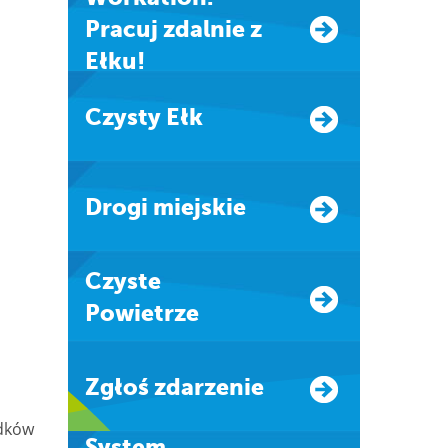
Pracuj zdalnie z
Ełku!
Czysty Ełk
Drogi miejskie
Czyste
Powietrze
Zgłoś zdarzenie
odków
system