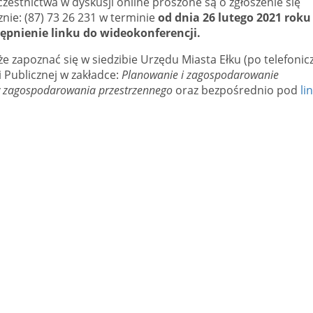
zestnictwa w dyskusji online proszone są o zgłoszenie się
znie: (87) 73 26 231 w terminie
od dnia 26 lutego 2021 roku
ępnienie linku do wideokonferencji.
 zapoznać się w siedzibie Urzędu Miasta Ełku (po telefoni
i Publicznej w zakładce:
Planowanie
i
zagospodarowanie
 zagospodarowania przestrzennego
oraz bezpośrednio pod
li