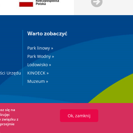
Warto zobaczyć
Park linowy »
Park Wodny »
Lodowisko »
ości Urzędu
KINOECK »
Muzeum »
sz się na
izując
Ok, zamknij
w związku z
przejmie