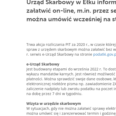
Urząd Skarbowy w Ełku inform
załatwić on-line, m.in. przez 
można umówić wcześniej na st
Trwa akcja rozliczania PIT za 2020 r., w czasie któ
spraw z urzędem skarbowym można załatwić bez wy
r. serwis e-Urząd Skarbowy na stronie
podatki.gov.p
e-Urząd Skarbowy
Jest budowany etapami do września 2022 r. To dost
wykazu mandatów karnych. Jest również możliwość 
płatności. Można sprawdzić swoje dane osobowe, k
elektronicznej niektóre pisma np. zawiadomienie 
zaliczenie nadpłaty lub zwrotu podatku na poczet 
na dobę przez 7 dni w tygodniu.
Wizyta w urzędzie skarbowym
W sytuacjach, gdy nie można załatwić sprawy elektr
można umówić się i zarezerwować termin i godzinę