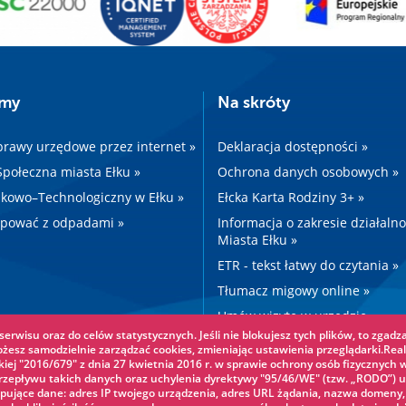
amy
Na skróty
prawy urzędowe przez internet »
Deklaracja dostępności »
 Społeczna miasta Ełku »
Ochrona danych osobowych »
kowo–Technologiczny w Ełku »
Ełcka Karta Rodziny 3+ »
ępować z odpadami »
Informacja o zakresie działaln
Miasta Ełku »
ETR - tekst łatwy do czytania »
Tłumacz migowy online »
Umów wizytę w urzędzie »
erwisu oraz do celów statystycznych. Jeśli nie blokujesz tych plików, to zgadza
Drogi »
ożesz samodzielnie zarządzać cookies, zmieniając ustawienia przeglądarki.Real
iej "2016/679" z dnia 27 kwietnia 2016 r. w sprawie ochrony osób fizycznych 
epływu takich danych oraz uchylenia dyrektywy "95/46/WE" (tzw. „RODO”) u
pujące dane: adres IP twojego urządzenia, adres URL żądania, nazwa domeny,