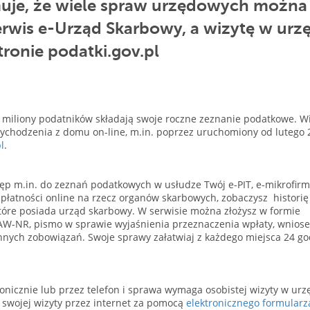
uje, że wiele spraw urzędowych można
serwis e-Urząd Skarbowy, a wizytę w urz
ronie podatki.gov.pl
rej miliony podatników składają swoje roczne zeznanie podatkowe. W
chodzenia z domu on-line, m.in. poprzez uruchomiony od lutego 
l
.
ęp m.in. do zeznań podatkowych w usłudze Twój e-PIT, e-mikrofirm
płatności online na rzecz organów skarbowych, zobaczysz historię
tóre posiada urząd skarbowy. W serwisie można złożysz w formie
ZAW-NR, pismo w sprawie wyjaśnienia przeznaczenia wpłaty, wniose
innych zobowiązań. Swoje sprawy załatwiaj z każdego miejsca 24 go
onicznie lub przez telefon i sprawa wymaga osobistej wizyty w urzę
 swojej wizyty przez internet za pomocą
elektronicznego formularz