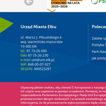
Urząd Miasta Ełku
Polec
ul. Marsz J. Piłsudskiego 4
Załatw s
woj. warmińsko-mazurskie
Polityka
19-300 Ełk
tel.
87 73-26-000
Park Nau
faks
87 73-26-230
Jak post
e-mail
um@um.elk.pl
NIP:
848-00-07-927
REGON:
000523287
Używamy plików cookies, aby ułatwić Ci korzystanie z naszego s
ich użycie oraz zapisanie w pamięci urządzenia. Pamiętaj, że m
rozporządzenie Parlamentu Europejskiego i Rady Unii Europejsk
przetwarzaniem danych osobowych i w sprawie swobodnego prz
informujemy, że do przetwarzania wykorzystywane będą nastę