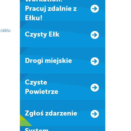
Pracuj zdalnie z
Ełku!
i/aktu
Czysty Ełk
Drogi miejskie
Czyste
Powietrze
Zgłoś zdarzenie
system