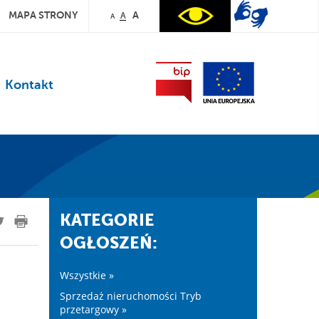
MAPA STRONY
A
A
A
Kontakt
KATEGORIE
OGŁOSZEŃ:
Wszystkie »
Sprzedaż nieruchomości Tryb
przetargowy »