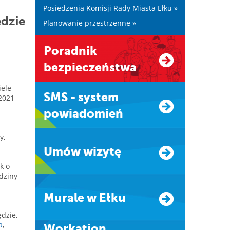
Posiedzenia Komisji Rady Miasta Ełku »
ędzie
Planowanie przestrzenne »
Poradnik
bezpieczeństwa
iele
SMS - system
2021
powiadomień
y,
Umów wizytę
k o
dziny
Murale w Ełku
dzie,
a
,
Workation.