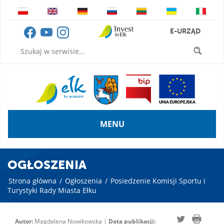
E-URZĄD
MENU
OGŁOSZENIA
Strona główna
/
Ogłoszenia
/
Posiedzenie Komisji Sportu i
Turystyki Rady Miasta Ełku
Autor:
Magdalena Nowikowska |
Data publikacji: