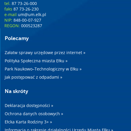
tel.
87 73-26-000
faks
87 73-26-230
e-mail
um@um.elk.pl
NIP:
848-00-07-927
REGON:
000523287
Polecamy
Załatw sprawy urzędowe przez internet »
Polityka Społeczna miasta Ełku »
Park Naukowo–Technologiczny w Ełku »
Jak postępować z odpadami »
Na skróty
Deklaracja dostępności »
Ochrona danych osobowych »
Ełcka Karta Rodziny 3+ »
Informacja o zakresie działalności Urzędu Miasta Ełku »