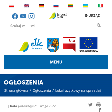
E-URZĄD
MENU
OGŁOSZENIA
Strona główna
/
Ogłoszenia
/
Lokal użytkowy na sprzedaż
|
Data publikacji:
21 Lutego 2022