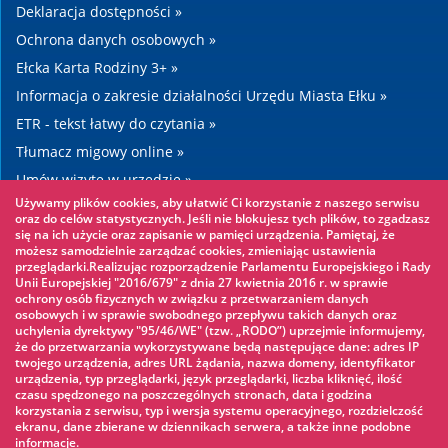
Deklaracja dostępności »
Ochrona danych osobowych »
Ełcka Karta Rodziny 3+ »
Informacja o zakresie działalności Urzędu Miasta Ełku »
ETR - tekst łatwy do czytania »
Tłumacz migowy online »
Umów wizytę w urzędzie »
Używamy plików cookies, aby ułatwić Ci korzystanie z naszego serwisu
Drogi »
oraz do celów statystycznych. Jeśli nie blokujesz tych plików, to zgadzasz
się na ich użycie oraz zapisanie w pamięci urządzenia. Pamiętaj, że
możesz samodzielnie zarządzać cookies, zmieniając ustawienia
Warto zobaczyć
przeglądarki.Realizując rozporządzenie Parlamentu Europejskiego i Rady
Unii Europejskiej "2016/679" z dnia 27 kwietnia 2016 r. w sprawie
ochrony osób fizycznych w związku z przetwarzaniem danych
Park linowy »
osobowych i w sprawie swobodnego przepływu takich danych oraz
uchylenia dyrektywy "95/46/WE" (tzw. „RODO”) uprzejmie informujemy,
Park Wodny »
że do przetwarzania wykorzystywane będą następujące dane: adres IP
Lodowisko »
twojego urządzenia, adres URL żądania, nazwa domeny, identyfikator
urządzenia, typ przeglądarki, język przeglądarki, liczba kliknięć, ilość
KINOECK »
czasu spędzonego na poszczególnych stronach, data i godzina
korzystania z serwisu, typ i wersja systemu operacyjnego, rozdzielczość
Muzeum »
ekranu, dane zbierane w dziennikach serwera, a także inne podobne
informacje.