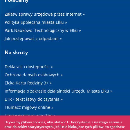
Polecamy
Załatw sprawy urzędowe przez internet »
Polityka Społeczna miasta Ełku »
Park Naukowo–Technologiczny w Ełku »
Jak postępować z odpadami »
Na skróty
Deklaracja dostępności »
Ochrona danych osobowych »
Ełcka Karta Rodziny 3+ »
Informacja o zakresie działalności Urzędu Miasta Ełku »
ETR - tekst łatwy do czytania »
Tłumacz migowy online »
Umów wizytę w urzędzie »
Używamy plików cookies, aby ułatwić Ci korzystanie z naszego serwisu
Drogi »
oraz do celów statystycznych. Jeśli nie blokujesz tych plików, to zgadzasz