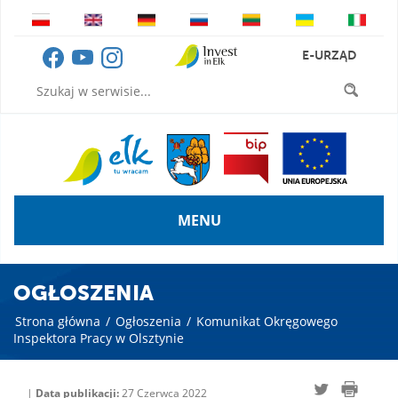
E-URZĄD
MENU
OGŁOSZENIA
Strona główna
/
Ogłoszenia
/
Komunikat Okręgowego
Inspektora Pracy w Olsztynie
|
Data publikacji:
27 Czerwca 2022