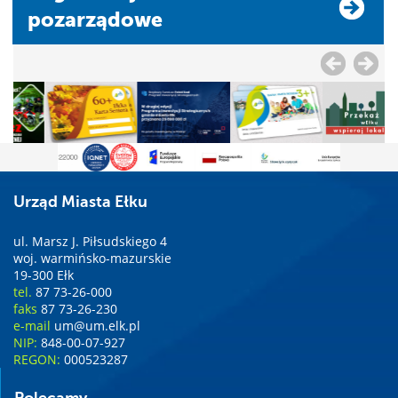
pozarządowe
Urząd Miasta Ełku
ul. Marsz J. Piłsudskiego 4
woj. warmińsko-mazurskie
19-300 Ełk
tel.
87 73-26-000
faks
87 73-26-230
e-mail
um@um.elk.pl
NIP:
848-00-07-927
REGON:
000523287