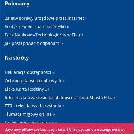
Polecamy
Załatw sprawy urzędowe przez internet »
Polityka Społeczna miasta Ełku »
Park Naukowo–Technologiczny w Ełku »
Jak postępować z odpadami »
Na skróty
Deklaracja dostępności »
Ochrona danych osobowych »
Ełcka Karta Rodziny 3+ »
Informacja o zakresie działalności Urzędu Miasta Ełku »
ETR - tekst łatwy do czytania »
Tłumacz migowy online »
Umów wizytę w urzędzie »
Używamy plików cookies, aby ułatwić Ci korzystanie z naszego serwisu
Drogi »