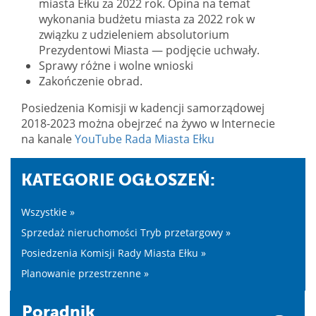
miasta Ełku za 2022 rok. Opina na temat
wykonania budżetu miasta za 2022 rok w
związku z udzieleniem absolutorium
Prezydentowi Miasta — podjęcie uchwały.
Sprawy różne i wolne wnioski
Zakończenie obrad.
Posiedzenia Komisji w kadencji samorządowej
2018-2023 można obejrzeć na żywo w Internecie
na kanale
YouTube Rada Miasta Ełku
KATEGORIE OGŁOSZEŃ:
Wszystkie »
Sprzedaż nieruchomości Tryb przetargowy »
Posiedzenia Komisji Rady Miasta Ełku »
Planowanie przestrzenne »
Poradnik