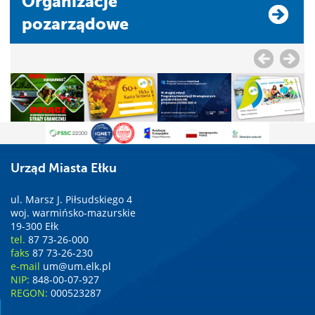
Organizacje
pozarządowe
Urząd Miasta Ełku
ul. Marsz J. Piłsudskiego 4
woj. warmińsko-mazurskie
19-300 Ełk
tel.
87 73-26-000
faks
87 73-26-230
e-mail
um@um.elk.pl
NIP:
848-00-07-927
REGON:
000523287