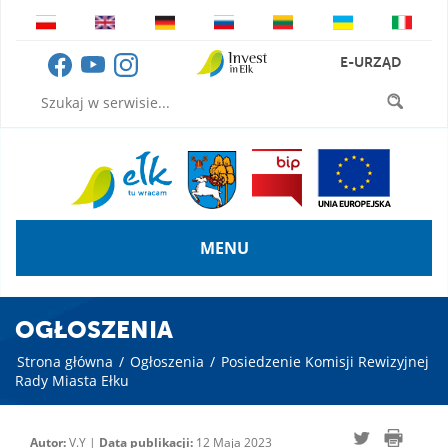
E-URZĄD
MENU
OGŁOSZENIA
Strona główna
/
Ogłoszenia
/
Posiedzenie Komisji Rewizyjnej
Rady Miasta Ełku
Autor:
V.Y |
Data publikacji:
12 Maja 2023