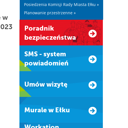
Posiedzenia Komisji Rady Miasta Ełku »
Planowanie przestrzenne »
e w
2023
Poradnik
bezpieczeństwa
SMS - system
powiadomień
Umów wizytę
Murale w Ełku
Workation.