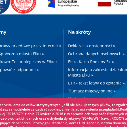
amy
Na skróty
prawy urzędowe przez internet »
Deklaracja dostępności »
 Społeczna miasta Ełku »
Ochrona danych osobowych »
kowo–Technologiczny w Ełku »
Ełcka Karta Rodziny 3+ »
ępować z odpadami »
Informacja o zakresie działaln
Miasta Ełku »
ETR - tekst łatwy do czytania »
Tłumacz migowy online »
Umów wizytę w urzędzie »
erwisu oraz do celów statystycznych. Jeśli nie blokujesz tych plików, to zgadza
Drogi »
ożesz samodzielnie zarządzać cookies, zmieniając ustawienia przeglądarki.Real
iej "2016/679" z dnia 27 kwietnia 2016 r. w sprawie ochrony osób fizycznych 
epływu takich danych oraz uchylenia dyrektywy "95/46/WE" (tzw. „RODO”) u
pujące dane: adres IP twojego urządzenia, adres URL żądania, nazwa domeny,