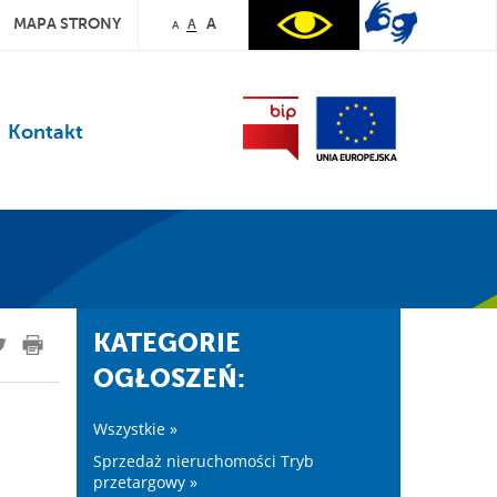
MAPA STRONY
A
A
A
Kontakt
KATEGORIE
OGŁOSZEŃ:
Wszystkie »
Sprzedaż nieruchomości Tryb
przetargowy »