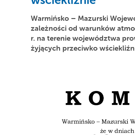
wściekliźnie
Warmińsko – Mazurski Wojewód
zależności od warunków atmos
r. na terenie województwa pr
żyjących przeciwko wściekliźn