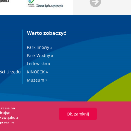
Warto zobaczyć
Park linowy »
Park Wodny »
Lodowisko »
ości Urzędu
KINOECK »
Muzeum »
sz się na
izując
Ok, zamknij
w związku z
przejmie