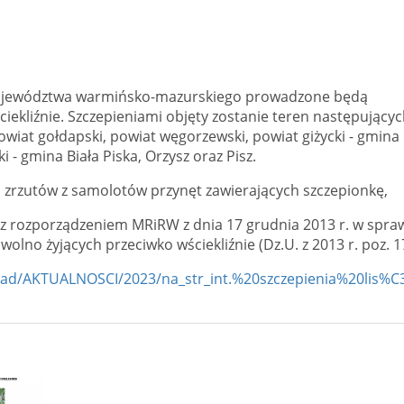
 województwa warmińsko-mazurskiego prowadzone będą
ciekliźnie. Szczepieniami objęty zostanie teren następujący
powiat gołdapski, powiat węgorzewski, powiat giżycki - gmina
i - gmina Biała Piska, Orzysz oraz Pisz.
zrzutów z samolotów przynęt zawierających szczepionkę,
e z rozporządzeniem MRiRW z dnia 17 grudnia 2013 r. w spra
lno żyjących przeciwko wściekliźnie (Dz.U. z 2013 r. poz. 1
pload/AKTUALNOSCI/2023/na_str_int.%20szczepienia%20lis%