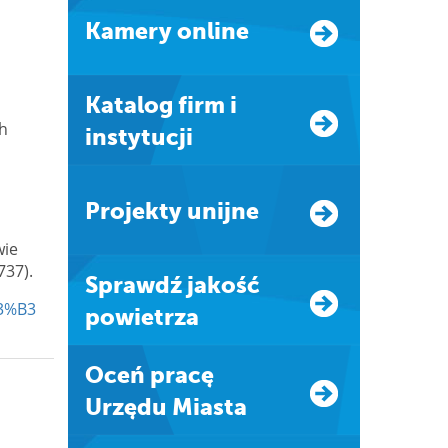
Kamery online
Katalog firm i
ch
instytucji
Projekty unijne
wie
737).
Sprawdź jakość
C3%B3
powietrza
Oceń pracę
Urzędu Miasta