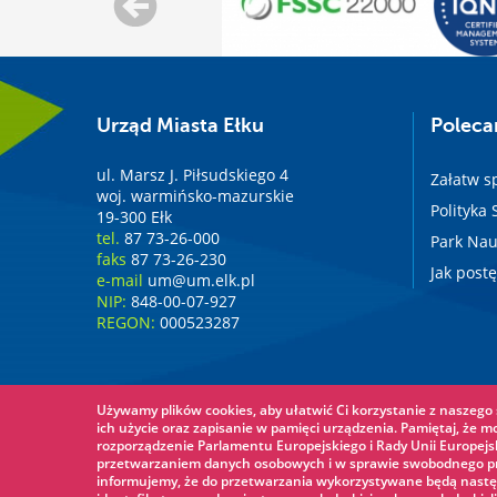
Urząd Miasta Ełku
Polec
ul. Marsz J. Piłsudskiego 4
Załatw s
woj. warmińsko-mazurskie
Polityka
19-300 Ełk
tel.
87 73-26-000
Park Nau
faks
87 73-26-230
Jak post
e-mail
um@um.elk.pl
NIP:
848-00-07-927
REGON:
000523287
Używamy plików cookies, aby ułatwić Ci korzystanie z naszego s
ich użycie oraz zapisanie w pamięci urządzenia. Pamiętaj, że m
rozporządzenie Parlamentu Europejskiego i Rady Unii Europejsk
przetwarzaniem danych osobowych i w sprawie swobodnego prz
informujemy, że do przetwarzania wykorzystywane będą nastę