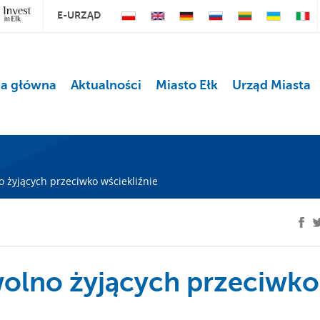
E-URZĄD
na główna
Aktualności
Miasto Ełk
Urząd Miasta
o żyjących przeciwko wściekliźnie
wolno żyjących przeciwko