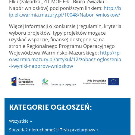
Ełku (zakładka „ZIT MOF Ełk - Biuro Związku –
Nabór wniosków) pod poniższym linkiem:
http://b
ip.elk.warmia.mazury.pl/10048/Nabor_wnioskow/
Więcej informacji o konkursie (regulamin, kryteria
wyboru projektów, typy projektów mogące
uzyskać wsparcie, finanse) dostępne są na
stronie Regionalnego Programu Operacyjnego
Województwa Warmińsko-Mazurskiego:
http://rp
o.warmia.mazury.pl/artykul/12/zobacz-ogloszenia
-i-wyniki-naborow-wnioskow
KATEGORIE OGŁOSZEŃ:
Wszystkie »
Sprzedaż nieruchomości Tryb przetargowy »