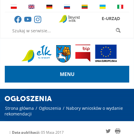
E-URZĄD
MENU
OGŁOSZENIA
Strona główna
/
Ogłoszenia
/
Nabory wniosków o wydanie
rekomendacji
|
Data publikacji:
05 Maja 2017