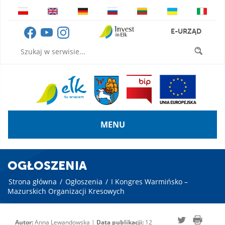
E-URZĄD
MENU
OGŁOSZENIA
Strona główna
/
Ogłoszenia
/
I Kongres Warmińsko –
Mazurskich Organizacji Kresowych
Autor:
Anna Lewandowska |
Data publikacji:
12