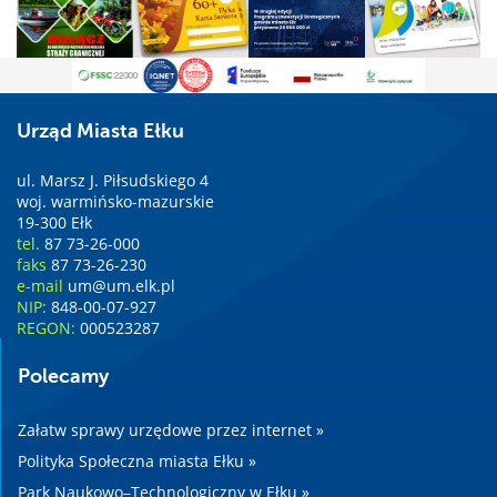
Urząd Miasta Ełku
ul. Marsz J. Piłsudskiego 4
woj. warmińsko-mazurskie
19-300 Ełk
tel.
87 73-26-000
faks
87 73-26-230
e-mail
um@um.elk.pl
NIP:
848-00-07-927
REGON:
000523287
Polecamy
Załatw sprawy urzędowe przez internet »
Polityka Społeczna miasta Ełku »
Park Naukowo–Technologiczny w Ełku »