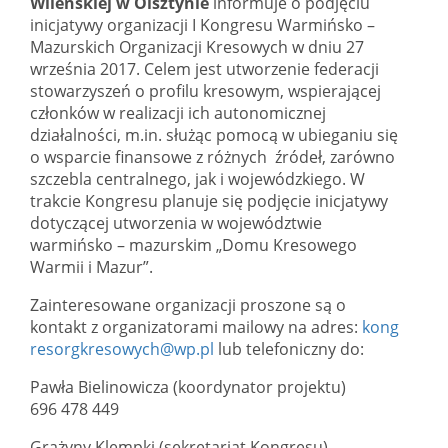
Wileńskiej w Olsztynie
informuje o podjęciu
inicjatywy organizacji I Kongresu Warmińsko –
Mazurskich Organizacji Kresowych w dniu 27
września 2017. Celem jest utworzenie federacji
stowarzyszeń o profilu kresowym, wspierającej
członków w realizacji ich autonomicznej
działalności, m.in. służąc pomocą w ubieganiu się
o wsparcie finansowe z różnych źródeł, zarówno
szczebla centralnego, jak i wojewódzkiego. W
trakcie Kongresu planuje się podjęcie inicjatywy
dotyczącej utworzenia w województwie
warmińsko – mazurskim „Domu Kresowego
Warmii i Mazur”.
Zainteresowane organizacji proszone są o
kontakt z organizatorami mailowy na adres:
kong
resorgkresowych@wp.pl
lub telefoniczny do:
Pawła Bielinowicza (koordynator projektu)
696 478 449
Grażyny Klempki (sekretariat Kongresu)