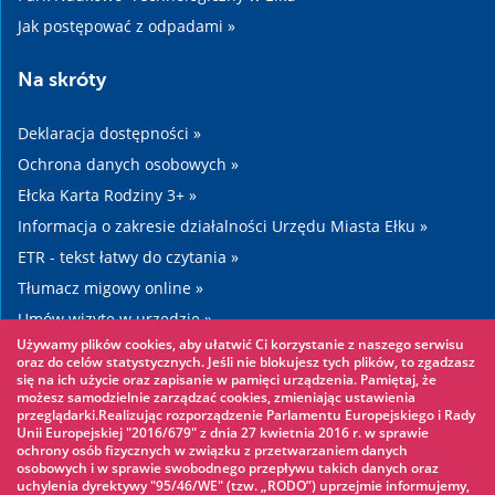
Jak postępować z odpadami »
Na skróty
Deklaracja dostępności »
Ochrona danych osobowych »
Ełcka Karta Rodziny 3+ »
Informacja o zakresie działalności Urzędu Miasta Ełku »
ETR - tekst łatwy do czytania »
Tłumacz migowy online »
Umów wizytę w urzędzie »
Używamy plików cookies, aby ułatwić Ci korzystanie z naszego serwisu
Drogi »
oraz do celów statystycznych. Jeśli nie blokujesz tych plików, to zgadzasz
się na ich użycie oraz zapisanie w pamięci urządzenia. Pamiętaj, że
możesz samodzielnie zarządzać cookies, zmieniając ustawienia
Warto zobaczyć
przeglądarki.Realizując rozporządzenie Parlamentu Europejskiego i Rady
Unii Europejskiej "2016/679" z dnia 27 kwietnia 2016 r. w sprawie
ochrony osób fizycznych w związku z przetwarzaniem danych
Park linowy »
osobowych i w sprawie swobodnego przepływu takich danych oraz
uchylenia dyrektywy "95/46/WE" (tzw. „RODO”) uprzejmie informujemy,
Park Wodny »