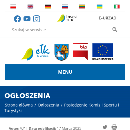
E-URZĄD
MENU
OGŁOSZENIA
Strona główna
/
Ogłoszenia
/
Posiedzenie Komisji Sportu i
Turystyki
Autor:
V.Y |
Data publikacji:
17 Marca 2025