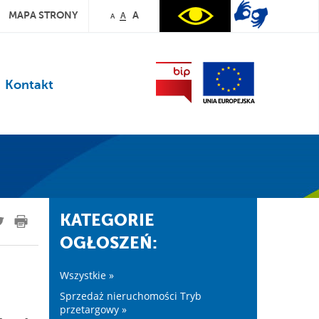
MAPA STRONY
A
A
A
Kontakt
KATEGORIE
OGŁOSZEŃ:
Wszystkie »
Sprzedaż nieruchomości Tryb
przetargowy »