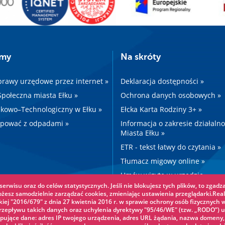
amy
Na skróty
prawy urzędowe przez internet »
Deklaracja dostępności »
 Społeczna miasta Ełku »
Ochrona danych osobowych »
kowo–Technologiczny w Ełku »
Ełcka Karta Rodziny 3+ »
ępować z odpadami »
Informacja o zakresie działaln
Miasta Ełku »
ETR - tekst łatwy do czytania »
Tłumacz migowy online »
Umów wizytę w urzędzie »
erwisu oraz do celów statystycznych. Jeśli nie blokujesz tych plików, to zgadza
Drogi »
ożesz samodzielnie zarządzać cookies, zmieniając ustawienia przeglądarki.Real
iej "2016/679" z dnia 27 kwietnia 2016 r. w sprawie ochrony osób fizycznych 
epływu takich danych oraz uchylenia dyrektywy "95/46/WE" (tzw. „RODO”) u
pujące dane: adres IP twojego urządzenia, adres URL żądania, nazwa domeny,