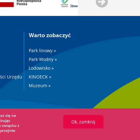
Warto zobaczyć
Park linowy »
Park Wodny »
Lodowisko »
ości Urzędu
KINOECK »
Muzeum »
sz się na
izując
Ok, zamknij
w związku z
przejmie