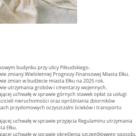
ytkowym budynku przy ulicy Piłsudskiego.
wie zmiany Wieloletniej Prognozy Finansowej Miasta Ełku.
wie zmian w budżecie miasta Ełku na 2025 rok.
awie utrzymania grobów i cmentarzy wojennych.
ającej uchwałę w sprawie górnych stawek opłat za usługi
icieli nieruchomości oraz opróżniania zbiorników
ach przydomowych oczyszczalni ścieków i transportu
ającej uchwałę w sprawie przyjęcia Regulaminu utrzymania
ta Ełku.
ającej uchwałę w sprawie określenia szczegółowego sposobu