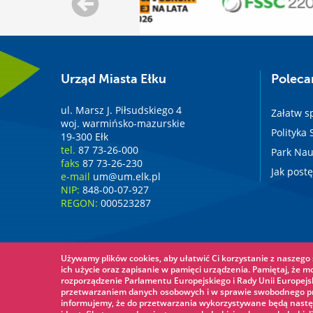
Urząd Miasta Ełku
Polec
ul. Marsz J. Piłsudskiego 4
Załatw s
woj. warmińsko-mazurskie
Polityka
19-300 Ełk
tel.
87 73-26-000
Park Nau
faks
87 73-26-230
Jak post
e-mail
um@um.elk.pl
NIP:
848-00-07-927
REGON:
000523287
Używamy plików cookies, aby ułatwić Ci korzystanie z naszego s
ich użycie oraz zapisanie w pamięci urządzenia. Pamiętaj, że m
rozporządzenie Parlamentu Europejskiego i Rady Unii Europejsk
przetwarzaniem danych osobowych i w sprawie swobodnego prz
informujemy, że do przetwarzania wykorzystywane będą nastę