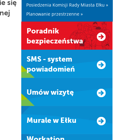
e się
Posiedzenia Komisji Rady Miasta Ełku »
nej
Planowanie przestrzenne »
Poradnik
bezpieczeństwa
SMS - system
powiadomień
Umów wizytę
Murale w Ełku
Workation.