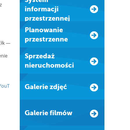
z
informacji
przestrzennej
Planowanie
przestrzenne
Ełk —
Sprzedaż
enie
nieruchomości
YouT
Galerie zdjęć
Galerie filmów