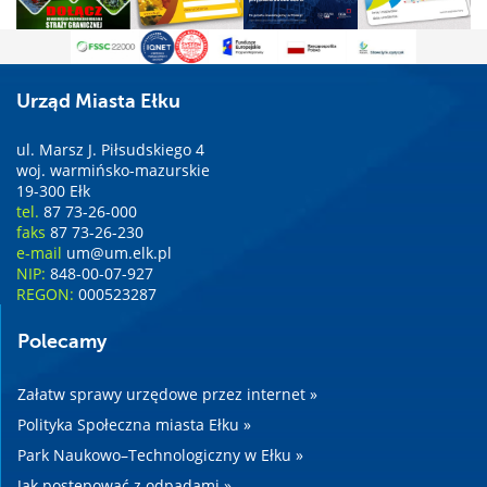
Urząd Miasta Ełku
ul. Marsz J. Piłsudskiego 4
woj. warmińsko-mazurskie
19-300 Ełk
tel.
87 73-26-000
faks
87 73-26-230
e-mail
um@um.elk.pl
NIP:
848-00-07-927
REGON:
000523287
Polecamy
Załatw sprawy urzędowe przez internet »
Polityka Społeczna miasta Ełku »
Park Naukowo–Technologiczny w Ełku »
Jak postępować z odpadami »