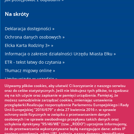
Na skróty
Deklaracja dostępności »
Ochrona danych osobowych »
Ełcka Karta Rodziny 3+ »
Informacja o zakresie działalności Urzędu Miasta Ełku »
ETR - tekst łatwy do czytania »
Tłumacz migowy online »
Umów wizytę w urzędzie »
Używamy plików cookies, aby ułatwić Ci korzystanie z naszego serwisu
Drogi »
oraz do celów statystycznych. Jeśli nie blokujesz tych plików, to zgadzasz
się na ich użycie oraz zapisanie w pamięci urządzenia. Pamiętaj, że
możesz samodzielnie zarządzać cookies, zmieniając ustawienia
Warto zobaczyć
przeglądarki.Realizując rozporządzenie Parlamentu Europejskiego i Rady
Unii Europejskiej "2016/679" z dnia 27 kwietnia 2016 r. w sprawie
ochrony osób fizycznych w związku z przetwarzaniem danych
Park linowy »
osobowych i w sprawie swobodnego przepływu takich danych oraz
uchylenia dyrektywy "95/46/WE" (tzw. „RODO”) uprzejmie informujemy,
Park Wodny »
że do przetwarzania wykorzystywane będą następujące dane: adres IP
Lodowisko »
twojego urządzenia, adres URL żądania, nazwa domeny, identyfikator