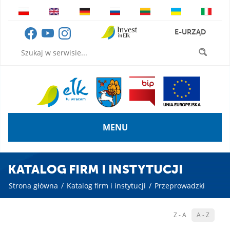
E-URZĄD
MENU
KATALOG FIRM I INSTYTUCJI
Strona główna
/
Katalog firm i instytucji
/
Przeprowadzki
Z - A
A - Z