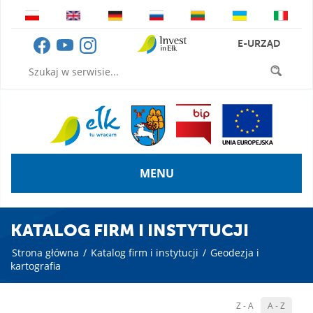
E-URZĄD
MENU
KATALOG FIRM I INSTYTUCJI
Strona główna
/
Katalog firm i instytucji
/
Geodezja i
kartografia
Z - A
A - Z