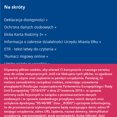
Na skróty
Deklaracja dostępności »
Ochrona danych osobowych »
Ełcka Karta Rodziny 3+ »
Informacja o zakresie działalności Urzędu Miasta Ełku »
ETR - tekst łatwy do czytania »
Tłumacz migowy online »
Umów wizytę w urzędzie »
Używamy plików cookies, aby ułatwić Ci korzystanie z naszego serwisu
Drogi »
oraz do celów statystycznych. Jeśli nie blokujesz tych plików, to zgadzasz
się na ich użycie oraz zapisanie w pamięci urządzenia. Pamiętaj, że
możesz samodzielnie zarządzać cookies, zmieniając ustawienia
Warto zobaczyć
przeglądarki.Realizując rozporządzenie Parlamentu Europejskiego i Rady
Unii Europejskiej "2016/679" z dnia 27 kwietnia 2016 r. w sprawie
ochrony osób fizycznych w związku z przetwarzaniem danych
Park linowy »
osobowych i w sprawie swobodnego przepływu takich danych oraz
uchylenia dyrektywy "95/46/WE" (tzw. „RODO”) uprzejmie informujemy,
Park Wodny »
że do przetwarzania wykorzystywane będą następujące dane: adres IP
Lodowisko »
twojego urządzenia, adres URL żądania, nazwa domeny, identyfikator
urządzenia, typ przeglądarki, język przeglądarki, liczba kliknięć, ilość