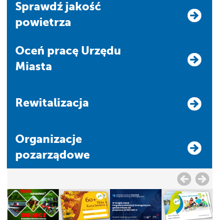
Sprawdź jakość
powietrza
Oceń pracę Urzędu
Miasta
Rewitalizacja
Organizacje
pozarządowe