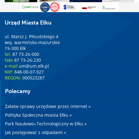
Urząd Miasta Ełku
ul. Marsz J. Piłsudskiego 4
woj. warmińsko-mazurskie
19-300 Ełk
tel.
87 73-26-000
faks
87 73-26-230
e-mail
um@um.elk.pl
NIP:
848-00-07-927
REGON:
000523287
Polecamy
Załatw sprawy urzędowe przez internet »
Polityka Społeczna miasta Ełku »
Park Naukowo–Technologiczny w Ełku »
Jak postępować z odpadami »