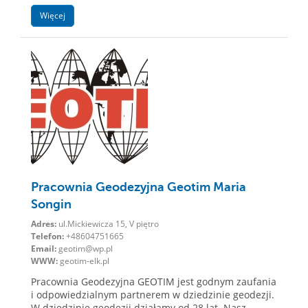
Więcej
Pracownia Geodezyjna Geotim Maria
Songin
Adres:
ul.Mickiewicza 15, V piętro
Telefon:
+48604751665
Email:
geotim@wp.pl
WWW:
geotim-elk.pl
Pracownia Geodezyjna GEOTIM jest godnym zaufania
i odpowiedzialnym partnerem w dziedzinie geodezji.
W dziedzinie geodezji działamy od 28 lat. Nasz