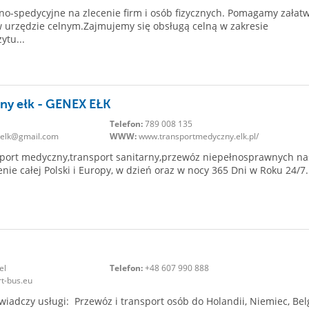
no-spedycyjne na zlecenie firm i osób fizycznych. Pomagamy załatw
w urzędzie celnym.Zajmujemy się obsługą celną w zakresie
ytu...
ny ełk - GENEX EŁK
Telefon:
789 008 135
.elk@gmail.com
WWW:
www.transportmedyczny.elk.pl/
sport medyczny,transport sanitarny,przewóz niepełnosprawnych na
enie całej Polski i Europy, w dzień oraz w nocy 365 Dni w Roku 24/7.
el
Telefon:
+48 607 990 888
rt-bus.eu
iadczy usługi: Przewóz i transport osób do Holandii, Niemiec, Belg