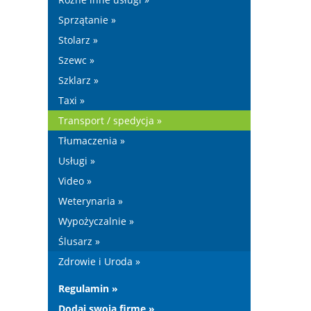
Sprzątanie »
Stolarz »
Szewc »
Szklarz »
Taxi »
Transport / spedycja »
Tłumaczenia »
Usługi »
Video »
Weterynaria »
Wypożyczalnie »
Ślusarz »
Zdrowie i Uroda »
Regulamin »
Dodaj swoją firmę »