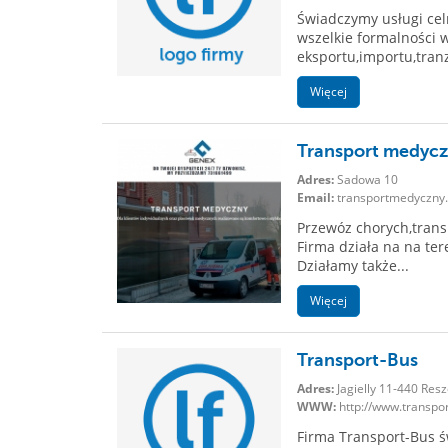
Świadczymy usługi cel
wszelkie formalności 
eksportu,importu,tranz
Więcej
Transport medycz
Adres:
Sadowa 10
Email:
transportmedyczny
Przewóz chorych,tran
Firma działa na na ter
Działamy także...
Więcej
Transport-Bus
Adres:
Jagielly 11-440 Resz
WWW:
http://www.transpo
Firma Transport-Bus św