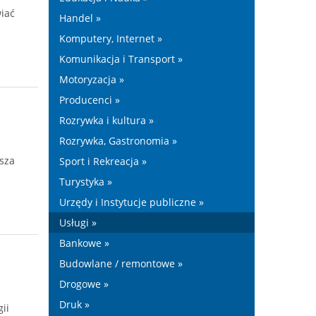
iać
Handel »
Komputery, Internet »
Komunikacja i Transport »
Motoryzacja »
Producenci »
Rozrywka i kultura »
Rozrywka, Gastronomia »
sza
Sport i Rekreacja »
Turystyka »
Urzędy i Instytucje publiczne »
Usługi »
Bankowe »
Budowlane / remontowe »
Drogowe »
Druk »
ii