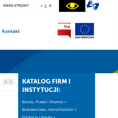
MAPA STRONY
A
A
A
Kontakt
KATALOG FIRM I
A - Z
INSTYTUCJI:
Biznes, Prawo i Finanse »
Budownictwo, nieruchomości »
Edukacja i Nauka »