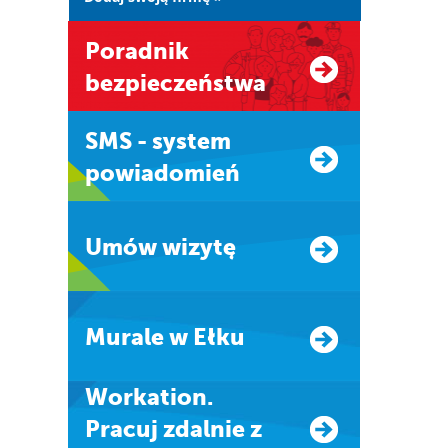
Poradnik
bezpieczeństwa
SMS - system
powiadomień
Umów wizytę
Murale w Ełku
Workation.
Pracuj zdalnie z