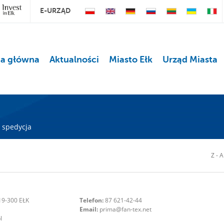
E-URZĄD
na główna
Aktualności
Miasto Ełk
Urząd Miasta
/ spedycja
Z - A
9-300 EŁK
Telefon:
87 621-42-44
Email:
prima@fan-tex.net
l