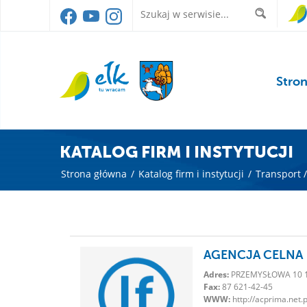
Stro
KATALOG FIRM I INSTYTUCJI
Strona główna
/
Katalog firm i instytucji
/
Transport 
AGENCJA CELNA
Adres:
PRZEMYSŁOWA 10 1
Fax:
87 621-42-45
WWW:
http://acprima.net.p