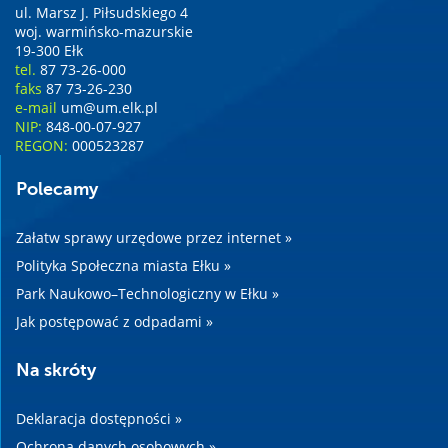
ul. Marsz J. Piłsudskiego 4
woj. warmińsko-mazurskie
19-300 Ełk
tel.
87 73-26-000
faks
87 73-26-230
e-mail
um@um.elk.pl
NIP:
848-00-07-927
REGON:
000523287
Polecamy
Załatw sprawy urzędowe przez internet »
Polityka Społeczna miasta Ełku »
Park Naukowo–Technologiczny w Ełku »
Jak postępować z odpadami »
Na skróty
Deklaracja dostępności »
Ochrona danych osobowych »