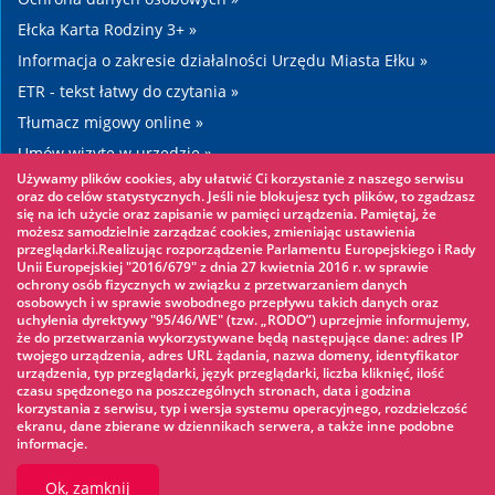
Ełcka Karta Rodziny 3+ »
Informacja o zakresie działalności Urzędu Miasta Ełku »
ETR - tekst łatwy do czytania »
Tłumacz migowy online »
Umów wizytę w urzędzie »
Używamy plików cookies, aby ułatwić Ci korzystanie z naszego serwisu
Drogi »
oraz do celów statystycznych. Jeśli nie blokujesz tych plików, to zgadzasz
się na ich użycie oraz zapisanie w pamięci urządzenia. Pamiętaj, że
możesz samodzielnie zarządzać cookies, zmieniając ustawienia
Warto zobaczyć
przeglądarki.Realizując rozporządzenie Parlamentu Europejskiego i Rady
Unii Europejskiej "2016/679" z dnia 27 kwietnia 2016 r. w sprawie
ochrony osób fizycznych w związku z przetwarzaniem danych
Park linowy »
osobowych i w sprawie swobodnego przepływu takich danych oraz
uchylenia dyrektywy "95/46/WE" (tzw. „RODO”) uprzejmie informujemy,
Park Wodny »
że do przetwarzania wykorzystywane będą następujące dane: adres IP
Lodowisko »
twojego urządzenia, adres URL żądania, nazwa domeny, identyfikator
urządzenia, typ przeglądarki, język przeglądarki, liczba kliknięć, ilość
KINOECK »
czasu spędzonego na poszczególnych stronach, data i godzina
korzystania z serwisu, typ i wersja systemu operacyjnego, rozdzielczość
Muzeum »
ekranu, dane zbierane w dziennikach serwera, a także inne podobne
informacje.
Ok, zamknij