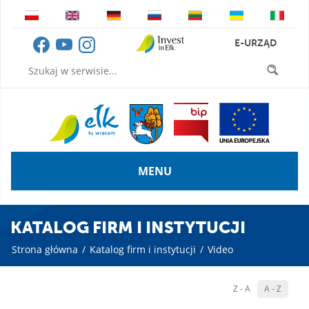
E-URZĄD
MENU
KATALOG FIRM I INSTYTUCJI
Strona główna
/
Katalog firm i instytucji
/
Video
Z - A
A - Z