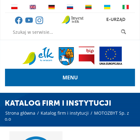
E-URZĄD
MENU
KATALOG FIRM I INSTYTUCJI
Strona główna
/
Katalog firm i instytucji
/
MOTOZBYT Sp. z
o.o