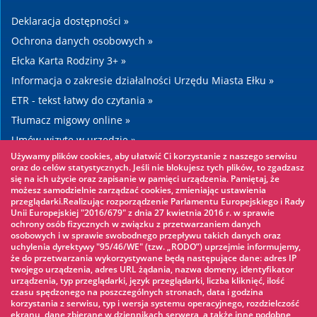
Deklaracja dostępności »
Ochrona danych osobowych »
Ełcka Karta Rodziny 3+ »
Informacja o zakresie działalności Urzędu Miasta Ełku »
ETR - tekst łatwy do czytania »
Tłumacz migowy online »
Umów wizytę w urzędzie »
Używamy plików cookies, aby ułatwić Ci korzystanie z naszego serwisu
Drogi »
oraz do celów statystycznych. Jeśli nie blokujesz tych plików, to zgadzasz
się na ich użycie oraz zapisanie w pamięci urządzenia. Pamiętaj, że
możesz samodzielnie zarządzać cookies, zmieniając ustawienia
Warto zobaczyć
przeglądarki.Realizując rozporządzenie Parlamentu Europejskiego i Rady
Unii Europejskiej "2016/679" z dnia 27 kwietnia 2016 r. w sprawie
ochrony osób fizycznych w związku z przetwarzaniem danych
Park linowy »
osobowych i w sprawie swobodnego przepływu takich danych oraz
uchylenia dyrektywy "95/46/WE" (tzw. „RODO”) uprzejmie informujemy,
Park Wodny »
że do przetwarzania wykorzystywane będą następujące dane: adres IP
Lodowisko »
twojego urządzenia, adres URL żądania, nazwa domeny, identyfikator
urządzenia, typ przeglądarki, język przeglądarki, liczba kliknięć, ilość
KINOECK »
czasu spędzonego na poszczególnych stronach, data i godzina
korzystania z serwisu, typ i wersja systemu operacyjnego, rozdzielczość
Muzeum »
ekranu, dane zbierane w dziennikach serwera, a także inne podobne