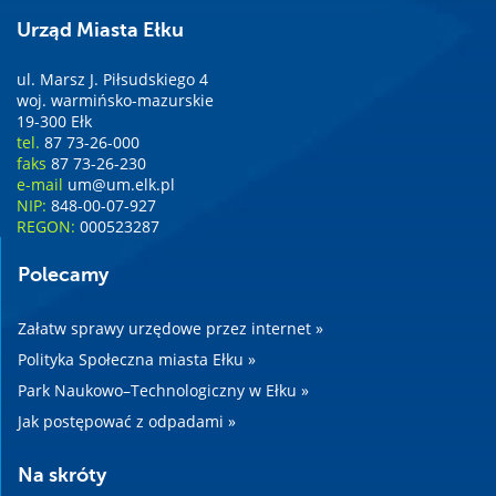
Urząd Miasta Ełku
ul. Marsz J. Piłsudskiego 4
woj. warmińsko-mazurskie
19-300 Ełk
tel.
87 73-26-000
faks
87 73-26-230
e-mail
um@um.elk.pl
NIP:
848-00-07-927
REGON:
000523287
Polecamy
Załatw sprawy urzędowe przez internet »
Polityka Społeczna miasta Ełku »
Park Naukowo–Technologiczny w Ełku »
Jak postępować z odpadami »
Na skróty