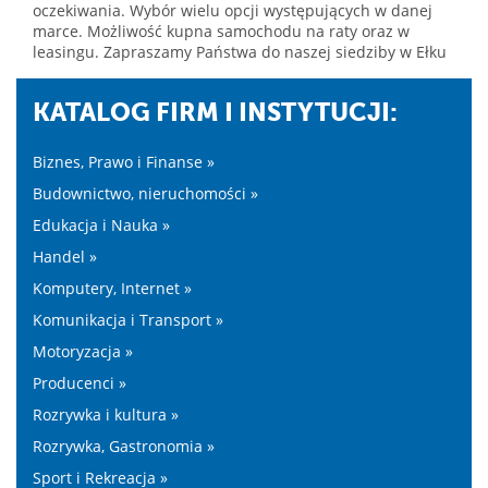
oczekiwania. Wybór wielu opcji występujących w danej
marce. Możliwość kupna samochodu na raty oraz w
leasingu. Zapraszamy Państwa do naszej siedziby w Ełku
KATALOG FIRM I INSTYTUCJI:
Biznes, Prawo i Finanse »
Budownictwo, nieruchomości »
Edukacja i Nauka »
Handel »
Komputery, Internet »
Komunikacja i Transport »
Motoryzacja »
Producenci »
Rozrywka i kultura »
Rozrywka, Gastronomia »
Sport i Rekreacja »