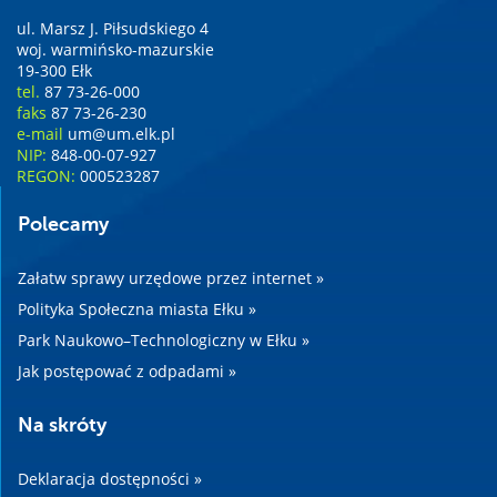
ul. Marsz J. Piłsudskiego 4
woj. warmińsko-mazurskie
19-300 Ełk
tel.
87 73-26-000
faks
87 73-26-230
e-mail
um@um.elk.pl
NIP:
848-00-07-927
REGON:
000523287
Polecamy
Załatw sprawy urzędowe przez internet »
Polityka Społeczna miasta Ełku »
Park Naukowo–Technologiczny w Ełku »
Jak postępować z odpadami »
Na skróty
Deklaracja dostępności »