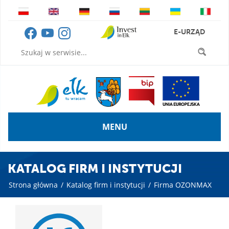
E-URZĄD
MENU
KATALOG FIRM I INSTYTUCJI
Strona główna
/
Katalog firm i instytucji
/
Firma OZONMAX