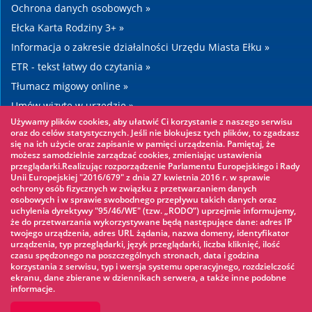
Ochrona danych osobowych »
Ełcka Karta Rodziny 3+ »
Informacja o zakresie działalności Urzędu Miasta Ełku »
ETR - tekst łatwy do czytania »
Tłumacz migowy online »
Umów wizytę w urzędzie »
Używamy plików cookies, aby ułatwić Ci korzystanie z naszego serwisu
Drogi »
oraz do celów statystycznych. Jeśli nie blokujesz tych plików, to zgadzasz
się na ich użycie oraz zapisanie w pamięci urządzenia. Pamiętaj, że
możesz samodzielnie zarządzać cookies, zmieniając ustawienia
Warto zobaczyć
przeglądarki.Realizując rozporządzenie Parlamentu Europejskiego i Rady
Unii Europejskiej "2016/679" z dnia 27 kwietnia 2016 r. w sprawie
ochrony osób fizycznych w związku z przetwarzaniem danych
Park linowy »
osobowych i w sprawie swobodnego przepływu takich danych oraz
uchylenia dyrektywy "95/46/WE" (tzw. „RODO”) uprzejmie informujemy,
Park Wodny »
że do przetwarzania wykorzystywane będą następujące dane: adres IP
Lodowisko »
twojego urządzenia, adres URL żądania, nazwa domeny, identyfikator
urządzenia, typ przeglądarki, język przeglądarki, liczba kliknięć, ilość
KINOECK »
czasu spędzonego na poszczególnych stronach, data i godzina
korzystania z serwisu, typ i wersja systemu operacyjnego, rozdzielczość
Muzeum »
ekranu, dane zbierane w dziennikach serwera, a także inne podobne
informacje.