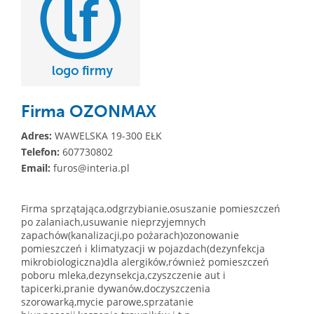
Firma OZONMAX
Adres:
WAWELSKA 19-300 EŁK
Telefon:
607730802
Email:
furos@interia.pl
Firma sprzątająca,odgrzybianie,osuszanie pomieszczeń
po zalaniach,usuwanie nieprzyjemnych
zapachów(kanalizacji,po pożarach)ozonowanie
pomieszczeń i klimatyzacji w pojazdach(dezynfekcja
mikrobiologiczna)dla alergików,również pomieszczeń
poboru mleka,dezynsekcja,czyszczenie aut i
tapicerki,pranie dywanów,doczyszczenia
szorowarką,mycie parowe,sprzatanie