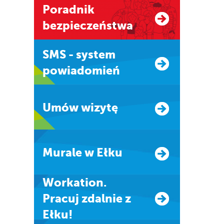
Poradnik
bezpieczeństwa
SMS - system
powiadomień
Umów wizytę
Murale w Ełku
Workation.
Pracuj zdalnie z
Ełku!