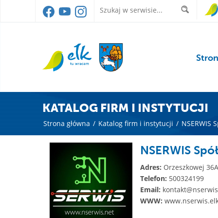
Stro
KATALOG FIRM I INSTYTUCJI
Strona główna
/
Katalog firm i instytucji
/
NSERWIS Sp
NSERWIS Spół
Adres:
Orzeszkowej 36
Telefon:
500324199
Email:
kontakt@nserwis
WWW:
www.nserwis.elk