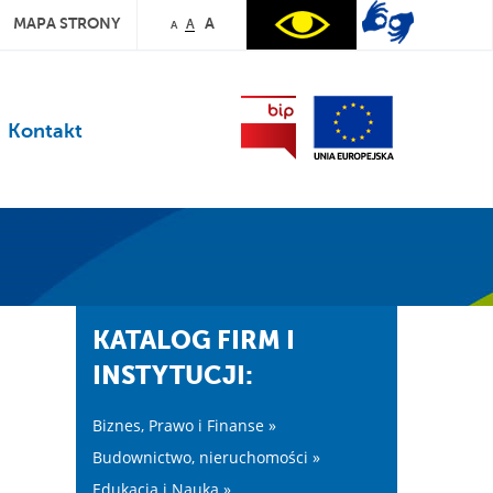
MAPA STRONY
A
A
A
Kontakt
KATALOG FIRM I
INSTYTUCJI:
Biznes, Prawo i Finanse »
Budownictwo, nieruchomości »
Edukacja i Nauka »