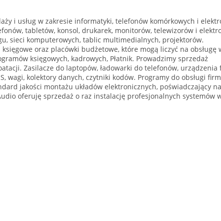
ży i usług w zakresie informatyki, telefonów komórkowych i elektro
nów, tabletów, konsol, drukarek, monitorów, telewizorów i elektro
u, sieci komputerowych, tablic multimedialnych, projektorów.
 księgowe oraz placówki budżetowe, które mogą liczyć na obsługę 
gramów księgowych, kadrowych, Płatnik. Prowadzimy sprzedaż
atacji. Zasilacze do laptopów, ładowarki do telefonów, urządzenia 
OS, wagi, kolektory danych, czytniki kodów. Programy do obsługi firm
tandard jakości montażu układów elektronicznych, poświadczający n
 Audio oferuję sprzedaż o raz instalację profesjonalnych systemów 