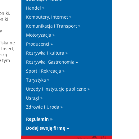
Handel »
niki.
Komputery, Internet »
niki
Komunikacja i Transport »
w
Motoryzacja »
fiskalne
Producenci »
 Insert,
Rozrywka i kultura »
aszą
w tym
Rozrywka, Gastronomia »
Sport i Rekreacja »
Turystyka »
Urzędy i Instytucje publiczne »
Usługi »
Zdrowie i Uroda »
Regulamin »
Dodaj swoją firmę »