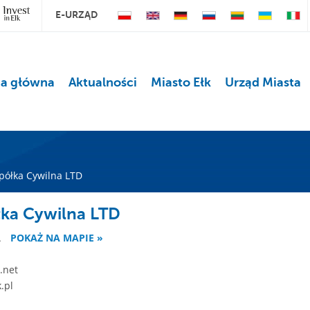
E-URZĄD
na główna
Aktualności
Miasto Ełk
Urząd Miasta
ółka Cywilna LTD
ka Cywilna LTD
A
POKAŻ NA MAPIE »
.net
.pl