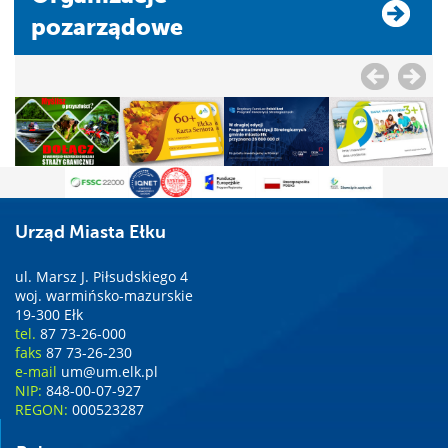
pozarządowe
Urząd Miasta Ełku
ul. Marsz J. Piłsudskiego 4
woj. warmińsko-mazurskie
19-300 Ełk
tel.
87 73-26-000
faks
87 73-26-230
e-mail
um@um.elk.pl
NIP:
848-00-07-927
REGON:
000523287