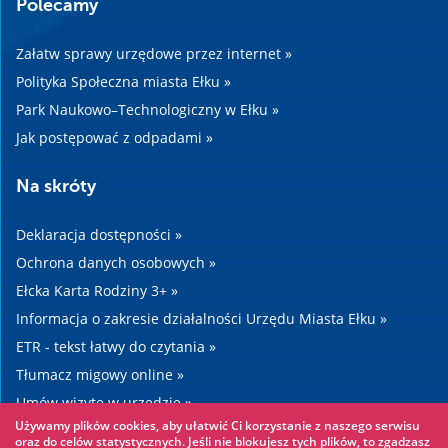
Polecamy
Załatw sprawy urzędowe przez internet »
Polityka Społeczna miasta Ełku »
Park Naukowo–Technologiczny w Ełku »
Jak postępować z odpadami »
Na skróty
Deklaracja dostępności »
Ochrona danych osobowych »
Ełcka Karta Rodziny 3+ »
Informacja o zakresie działalności Urzędu Miasta Ełku »
ETR - tekst łatwy do czytania »
Tłumacz migowy online »
Umów wizytę w urzędzie »
Używamy plików cookies, aby ułatwić Ci korzystanie z naszego serwisu
Drogi »
oraz do celów statystycznych. Jeśli nie blokujesz tych plików, to zgadzasz