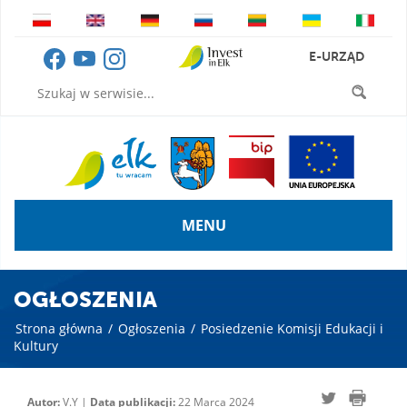
E-URZĄD
MENU
OGŁOSZENIA
Strona główna
/
Ogłoszenia
/
Posiedzenie Komisji Edukacji i
Kultury
Autor:
V.Y |
Data publikacji:
22 Marca 2024