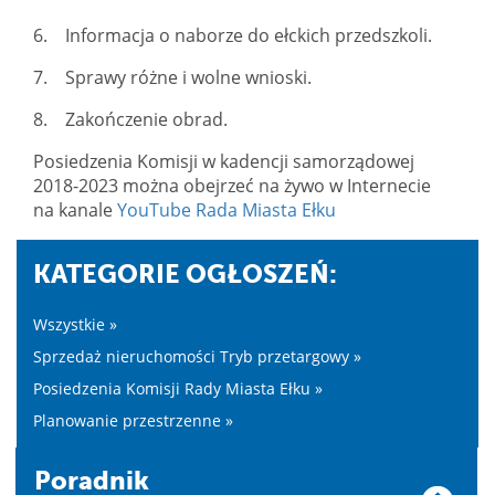
6. Informacja o naborze do ełckich przedszkoli.
7. Sprawy różne i wolne wnioski.
8. Zakończenie obrad.
Posiedzenia Komisji w kadencji samorządowej
2018-2023 można obejrzeć na żywo w Internecie
na kanale
YouTube Rada Miasta Ełku
KATEGORIE OGŁOSZEŃ:
Wszystkie »
Sprzedaż nieruchomości Tryb przetargowy »
Posiedzenia Komisji Rady Miasta Ełku »
Planowanie przestrzenne »
Poradnik