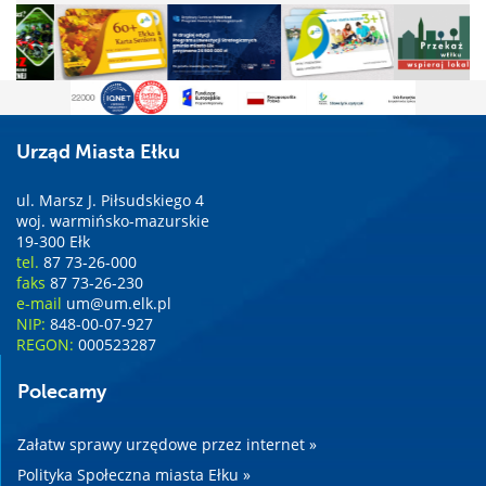
Urząd Miasta Ełku
ul. Marsz J. Piłsudskiego 4
woj. warmińsko-mazurskie
19-300 Ełk
tel.
87 73-26-000
faks
87 73-26-230
e-mail
um@um.elk.pl
NIP:
848-00-07-927
REGON:
000523287
Polecamy
Załatw sprawy urzędowe przez internet »
Polityka Społeczna miasta Ełku »