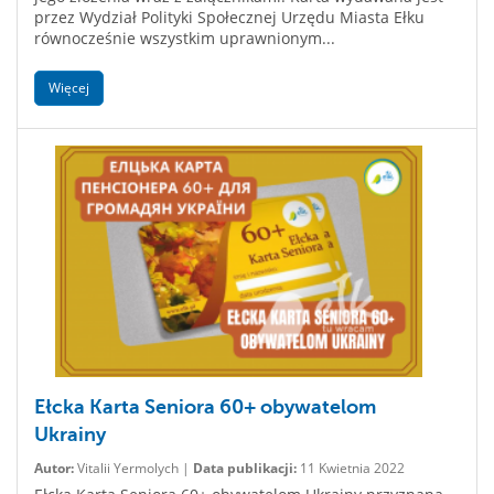
przez Wydział Polityki Społecznej Urzędu Miasta Ełku
równocześnie wszystkim uprawnionym...
Więcej
Ełcka Karta Seniora 60+ obywatelom
Ukrainy
Autor:
Vitalii Yermolych |
Data publikacji:
11 Kwietnia 2022