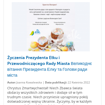
Życzenia Prezydenta Ełku i
Przewodniczącego Rady Miasta Великоднє
вітання Президента Елку та Голови ради
міста
Autor:
Joanna Kowalewska |
Data publikacji:
22 Kwietnia 2022
Chrystus Zmartwychwstał! Niech Zbawca świata
obdarzy wszystkich zdrowiem i dodaje sił w tym
trudnym czasie. Niech przyniesie upragniony pokój
doświadczonej wojną Ukrainie. Życzymy, by w każdym