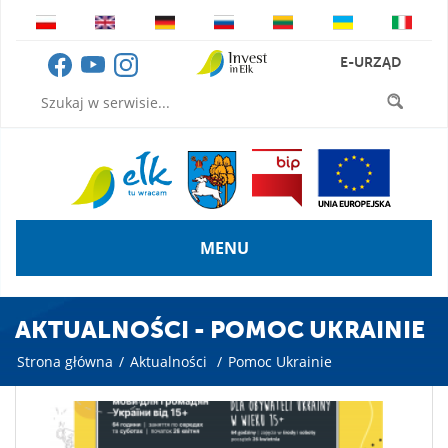
E-URZĄD
MENU
AKTUALNOŚCI - POMOC UKRAINIE
Strona główna
/
Aktualności
/
Pomoc Ukrainie