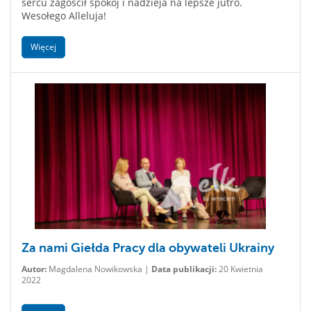
sercu zagościł spokój i nadzieja na lepsze jutro.
Wesołego Alleluja!
Więcej
Za nami Giełda Pracy dla obywateli Ukrainy
Autor:
Magdalena Nowikowska |
Data publikacji:
20 Kwietnia
2022