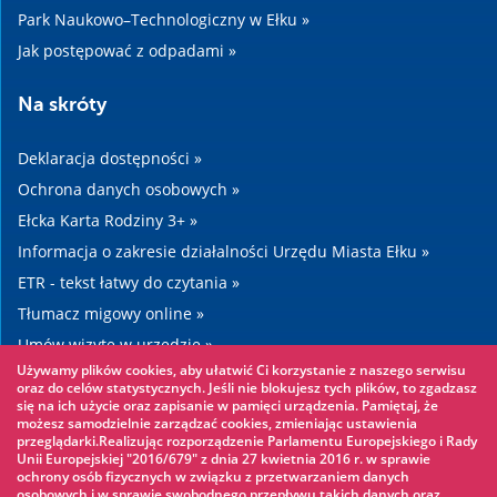
Park Naukowo–Technologiczny w Ełku »
Jak postępować z odpadami »
Na skróty
Deklaracja dostępności »
Ochrona danych osobowych »
Ełcka Karta Rodziny 3+ »
Informacja o zakresie działalności Urzędu Miasta Ełku »
ETR - tekst łatwy do czytania »
Tłumacz migowy online »
Umów wizytę w urzędzie »
Używamy plików cookies, aby ułatwić Ci korzystanie z naszego serwisu
Drogi »
oraz do celów statystycznych. Jeśli nie blokujesz tych plików, to zgadzasz
się na ich użycie oraz zapisanie w pamięci urządzenia. Pamiętaj, że
możesz samodzielnie zarządzać cookies, zmieniając ustawienia
Warto zobaczyć
przeglądarki.Realizując rozporządzenie Parlamentu Europejskiego i Rady
Unii Europejskiej "2016/679" z dnia 27 kwietnia 2016 r. w sprawie
ochrony osób fizycznych w związku z przetwarzaniem danych
Park linowy »
osobowych i w sprawie swobodnego przepływu takich danych oraz