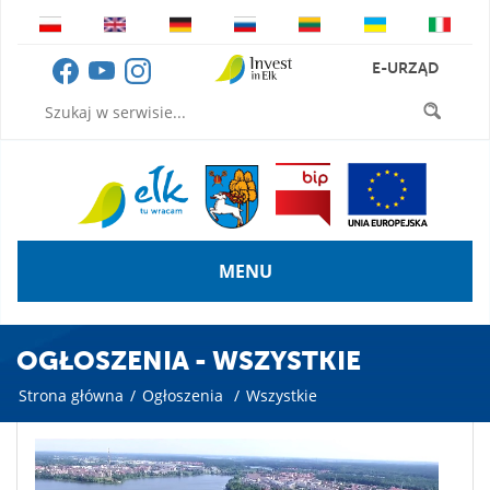
E-URZĄD
MENU
OGŁOSZENIA - WSZYSTKIE
Strona główna
/
Ogłoszenia
/
Wszystkie