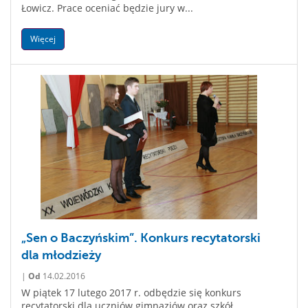
Łowicz. Prace oceniać będzie jury w...
Więcej
„Sen o Baczyńskim”. Konkurs recytatorski
dla młodzieży
|
Od
14.02.2016
W piątek 17 lutego 2017 r. odbędzie się konkurs
recytatorski dla uczniów gimnazjów oraz szkół