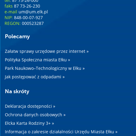
tel.
87 73-26-000
faks
87 73-26-230
e-mail
um@um.elk.pl
NIP:
848-00-07-927
REGON:
000523287
Polecamy
Załatw sprawy urzędowe przez internet »
Polityka Społeczna miasta Ełku »
Park Naukowo–Technologiczny w Ełku »
Jak postępować z odpadami »
Na skróty
Deklaracja dostępności »
Ochrona danych osobowych »
Ełcka Karta Rodziny 3+ »
Informacja o zakresie działalności Urzędu Miasta Ełku »