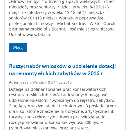
„Filmowcem być!" w trzech grupach wiekowych - dzieci,
młodzieży oraz seniorzy: • dzieci w wieku 8-12 lat (5
miejsc), • młodzieży w wieku 13-18 lat (7 miejsc), •
seniorów 60+ (15 miejsc). Warsztaty poprowadzą
profesjonalni filmowcy – Michał Kołdras i Wiktor Obrok
z Kinoamatorskie.pl z Bochni. Ilość miejsc ograniczona.
Udział w warsztatach...
Więcej
Ruszył nabór wniosków o udzielenie dotacji
na remonty ełckich zabytków w 2016 r.
Autor:
Cezary Wenda |
Od
14.02.2016
Dotacje na dofinansowanie prac konserwatorskich,
restauratorskich lub robót budowlanych mogą być
udzielone obiektom: 1.wpisanym do rejestru zabytków,
2.będącym w złym stanie technicznym, 3.posiadającym
dla Ełku istotne znaczenie historyczne, artystyczne lub
turystyczno - rekreacyjne. Kwota przewidziana do
rozdysponowania w konkursie wynosi: 300 tys. zł
(zabudowa mieszkaniowa oraz pozostałe...