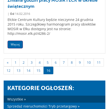
Zmiana godzin pracy MOSiR i ECK w okresie
świątecznym
|
Od
14.02.2016
Ełckie Centrum Kultury będzie nieczynne 24 grudnia
2015 roku. Szczegółowy harmonogram pracy obiektów
MOSiR w Ełku dostępny jest na stronie:
http://mosir.elk.pl/4286-2/
Więcej
«
1
2
3
4
5
6
7
8
9
10
11
12
13
14
15
16
KATEGORIE OGŁOSZEŃ:
Wszystkie »
Sprzedaż nieruchomości Tryb przetargowy »