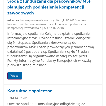
Środa z funduszami dla pracowników MŚP
planujących podniesienie kompetencji
zawodowych
e-kartka:
http://rpo.warmia.mazury.pl/artykul/1241/sroda-z-
funduszami-dla-pracownikow-msp-planujacych-podniesienie-
kompetencji-zawodowych |
Od
14.02.2016
Informacje o spotkaniu Kolejne bezpłatne spotkanie
informacyjne z cyklu "Środa z funduszami" odbędzie
się 9 listopada. Spotkania skierowane są do
pracowników MŚP i osób prowadzących jednoosobową
działalność gospodarczą. Spotkania z cyklu "Środa z
funduszami” są organizowane w całej Polsce przez
Punkty Informacyjne Funduszy Europejskich w każdą
pierwszą środę miesiąca....
Więcej
Konsultacje społeczne
|
Od
14.02.2016
Otwarte spotkanie konsultacyjne odbędzie się 22