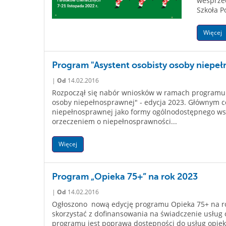
wesprze
Szkoła P
Więcej
Program "Asystent osobisty osoby niepeł
|
Od
14.02.2016
Rozpoczął się nabór wniosków w ramach programu re
osoby niepełnosprawnej" - edycja 2023. Głównym c
niepełnosprawnej jako formy ogólnodostępnego wspa
orzeczeniem o niepełnosprawności...
Więcej
Program „Opieka 75+” na rok 2023
|
Od
14.02.2016
Ogłoszono nową edycję programu Opieka 75+ na r
skorzystać z dofinansowania na świadczenie usług 
programu jest poprawa dostępności do usług opiek