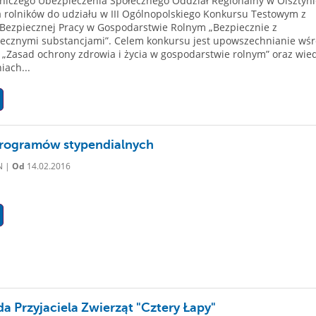
niczego Ubezpieczenia Społecznego Oddział Regionalny w Olsztyni
 rolników do udziału w III Ogólnopolskiego Konkursu Testowym z
Bezpiecznej Pracy w Gospodarstwie Rolnym „Bezpiecznie z
ecznymi substancjami”. Celem konkursu jest upowszechnianie wś
 „Zasad ochrony zdrowia i życia w gospodarstwie rolnym” oraz wie
iach...
rogramów stypendialnych
N |
Od
14.02.2016
a Przyjaciela Zwierząt "Cztery Łapy"