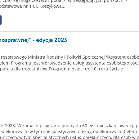
ć zbiórkę mogą zostawić podarki w następujących punktach: ·
odstawowa nr 1 ul. Koszykowa...
nosprawnej" - edycja 2023
sortowego Ministra Rodziny i Polityki Społecznej "Asystent osobi
elem Programu jest wprowadzenie usług asystenta osobistego oso
rcia dla uczestników Programu: dzieci do 16. roku życia z
ok 2023. W ramach programu gminy do 60 tys. mieszkańców mogą
opiekuńczych, w tym specjalistycznych usług opiekuńczych. Celem
uńczych, w tym specjalistycznych usług opiekuńczych, dla osób w 