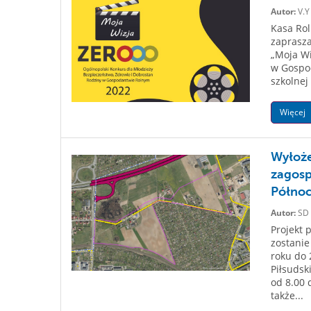
Autor:
V.Y
Kasa Rol
zaprasza
„Moja Wi
w Gospo
szkolnej
Więcej
Wyłoże
zagosp
Północ
Autor:
SD
Projekt 
zostanie
roku do 
Piłsudsk
od 8.00 
także...