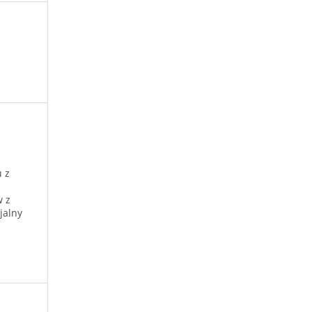
 z
w z
jalny