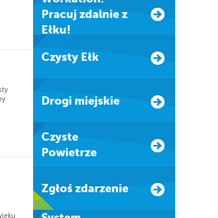
Pracuj zdalnie z
Ełku!
Czysty Ełk
sty
by
Drogi miejskie
Czyste
Powietrze
Zgłoś zdarzenie
wieku
system