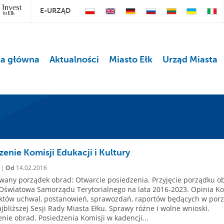
E-URZĄD
na główna
Aktualności
Miasto Ełk
Urząd Miasta
zenie Komisji Edukacji i Kultury
 |
Od
14.02.2016
any porządek obrad: Otwarcie posiedzenia. Przyjęcie porządku o
 Oświatowa Samorządu Terytorialnego na lata 2016-2023. Opinia Ko
ektów uchwal, postanowień, sprawozdań, raportów będących w por
jbliższej Sesji Rady Miasta Ełku. Sprawy różne i wolne wnioski.
nie obrad. Posiedzenia Komisji w kadencji...