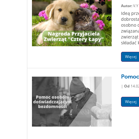
Autor:
V.Y
Ideą prz
dobrosta
osobno d
związan
zwierzą
składać k
Więcej
Pomoc
|
Od
14.0
Więcej