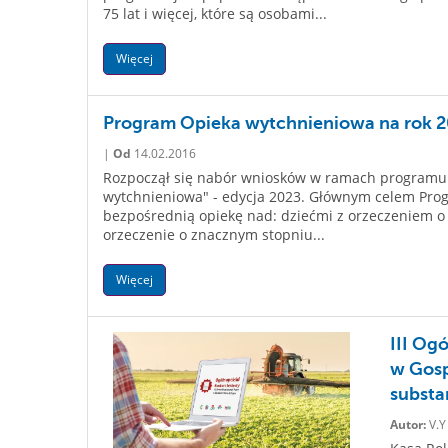
75 lat i więcej, które są osobami...
Więcej
Program Opieka wytchnieniowa na rok 
|
Od
14.02.2016
Rozpoczął się nabór wniosków w ramach programu r
wytchnieniowa" - edycja 2023. Głównym celem Pro
bezpośrednią opiekę nad: dziećmi z orzeczeniem 
orzeczenie o znacznym stopniu...
Więcej
III Og
w Gosp
substa
Autor:
V.Y