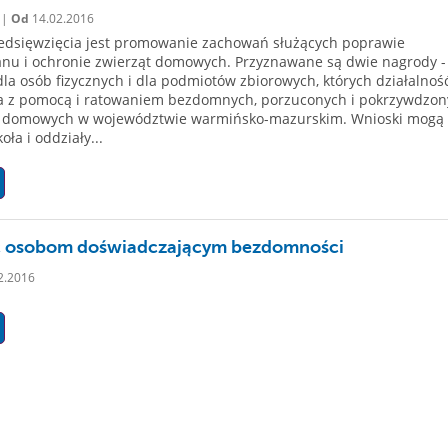
 |
Od
14.02.2016
edsięwzięcia jest promowanie zachowań służących poprawie
nu i ochronie zwierząt domowych. Przyznawane są dwie nagrody -
la osób fizycznych i dla podmiotów zbiorowych, których działalność
a z pomocą i ratowaniem bezdomnych, porzuconych i pokrzywdzon
t domowych w województwie warmińsko-mazurskim. Wnioski mogą
oła i oddziały...
 osobom doświadczającym bezdomności
2.2016