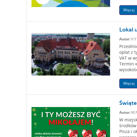
Więcej
Lokal 
Autor:
V.Y
Przedmio
opłat z 
VAT w wy
Termin w
wysokość
Więcej
Świąte
Autor:
M.
W miejsk
środków 
Pisza i 