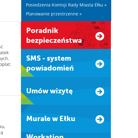
Posiedzenia Komisji Rady Miasta Ełku »
Planowanie przestrzenne »
Poradnik
bezpieczeństwa
ść
datek
SMS - system
nych.
opłat:
powiadomień
Umów wizytę
Murale w Ełku
ku,
cą
Workation.