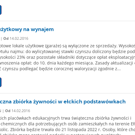
użytkowy na wynajem
 |
Od
14.02.2016
towe lokale użytkowe (garaże) są wyłączone ze sprzedaży. Wysoko
tytułu najmu: do wylicytowanej stawki czynszu doliczony będzie po
sokości 23% oraz pozostałe składniki dotyczące opłat eksploatacyj
noszenia opłat: do 10. dnia każdego miesiąca. Zasady aktualizacji 
 czynszu podlegać będzie corocznej waloryzacji zgodnie z...
czna zbiórka żywności w ełckich podstawówkach
N |
Od
14.02.2016
ich placówkach edukacyjnych trwa świąteczna zbiórka żywności i
chemicznych dla potrzebujących osób zamieszkałych na terenie Eł
okolic. Zbiórka będzie trwała do 21 listopada 2022 r. Osoby, które ch