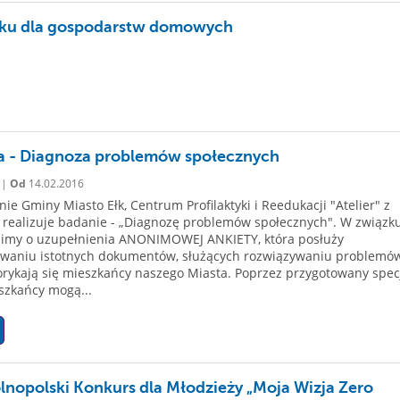
tku dla gospodarstw domowych
a - Diagnoza problemów społecznych
 |
Od
14.02.2016
nie Gminy Miasto Ełk, Centrum Profilaktyki i Reedukacji "Atelier" z
realizuje badanie - „Diagnozę problemów społecznych". W związku
simy o uzupełnienia ANONIMOWEJ ANKIETY, która posłuży
owaniu istotnych dokumentów, służących rozwiązywaniu problemó
orykają się mieszkańcy naszego Miasta. Poprzez przygotowany spec
eszkańcy mogą...
lnopolski Konkurs dla Młodzieży „Moja Wizja Zero