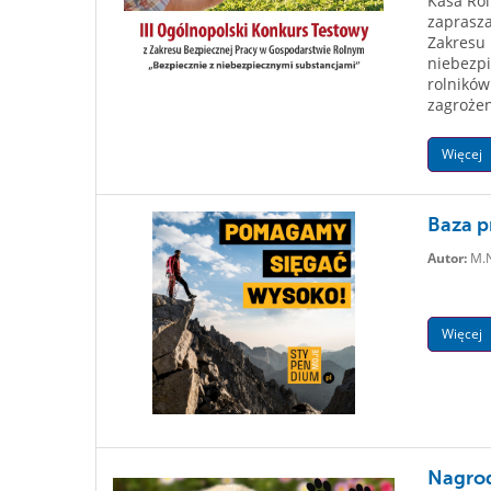
Kasa Rol
zaprasza
Zakresu 
niebezpi
rolników
zagrożen
Więcej
Baza p
Autor:
M.
Więcej
Nagrod