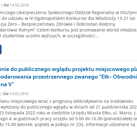
 |
Od
14.02.2016
niczego Ubezpieczenia Społecznego Oddział Regionalny w Olsztyni
 do udziału w IV Ogólnopolskim Konkursie dla Młodzieży 13-21 lat:
zja Zero – Bezpieczeństwo, Zdrowie i Dobrostan Rodziny
darstwie Rolnym” Celem konkursu jest promowanie wśród młodzie
 i studentów uczelni wyższych, w szczególności...
nie do publicznego wglądu projektu miejscowego p
odarowania przestrzennego zwanego "Ełk- Obwodn
na V"
 |
Od
14.02.2016
planu miejscowego wraz z prognozą oddziaływania na środowisko
 wyłożony do publicznego wglądu w dniach od 21 października 202
23 listopada 2022 roku w siedzibie Urzędu Miasta Ełku, ul. Marsz. J.
iego 4, w godzinach pracy urzędu od 9.00 do 16.00 (poniedziałek) o
do 15.00 (wtorek- piątek), w pokoju nr 232. Informacje udzielane są