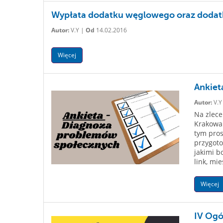
Wypłata dodatku węglowego oraz doda
Autor:
V.Y |
Od
14.02.2016
Więcej
Ankiet
Autor:
V.Y
Na zlece
Krakowa 
tym pro
przygot
jakimi b
link, mi
Więcej
IV Ogó