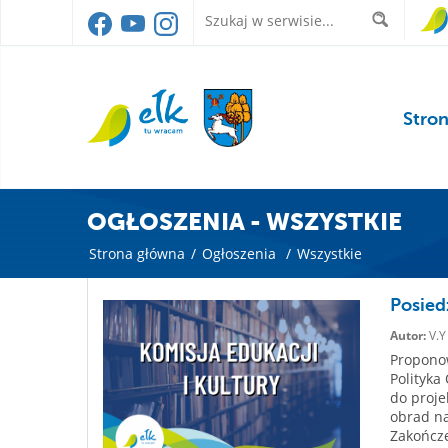
Stro
OGŁOSZENIA - WSZYSTKIE
Strona główna
/
Ogłoszenia
/
Wszystkie
Posied
Autor:
V.Y
Proponow
Polityka
do proj
obrad na
Zakończe