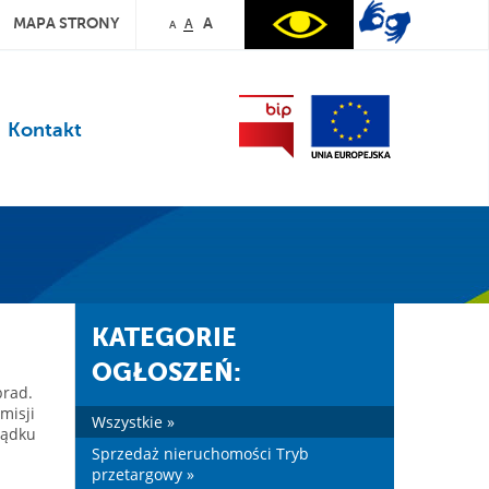
MAPA STRONY
A
A
A
Kontakt
KATEGORIE
OGŁOSZEŃ:
brad.
misji
Wszystkie »
ządku
Sprzedaż nieruchomości Tryb
przetargowy »