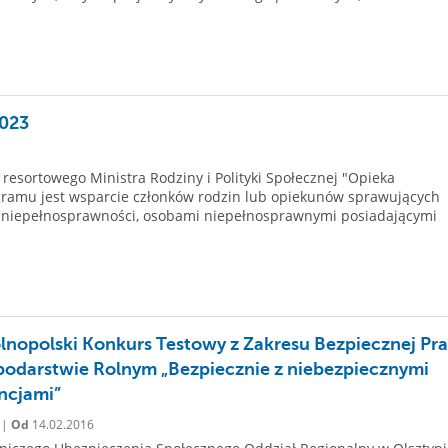
2023
esortowego Ministra Rodziny i Polityki Społecznej "Opieka
gramu jest wsparcie członków rodzin lub opiekunów sprawujących
o niepełnosprawności, osobami niepełnosprawnymi posiadającymi
ólnopolski Konkurs Testowy z Zakresu Bezpiecznej Pr
odarstwie Rolnym „Bezpiecznie z niebezpiecznymi
ncjami”
 |
Od
14.02.2016