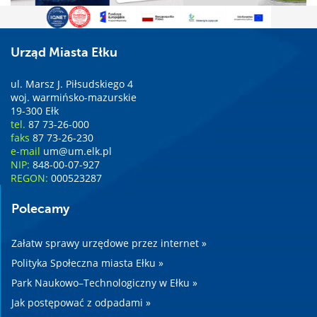
Urząd Miasta Ełku
ul. Marsz J. Piłsudskiego 4
woj. warmińsko-mazurskie
19-300 Ełk
tel.
87 73-26-000
faks
87 73-26-230
e-mail
um@um.elk.pl
NIP:
848-00-07-927
REGON:
000523287
Polecamy
Załatw sprawy urzędowe przez internet »
Polityka Społeczna miasta Ełku »
Park Naukowo–Technologiczny w Ełku »
Jak postępować z odpadami »