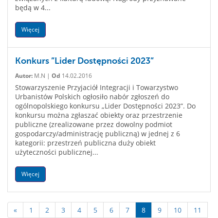
będą w 4...
Więcej
Konkurs ”Lider Dostępności 2023”
Autor:
M.N |
Od
14.02.2016
Stowarzyszenie Przyjaciół Integracji i Towarzystwo
Urbanistów Polskich ogłosiło nabór zgłoszeń do
ogólnopolskiego konkursu „Lider Dostępności 2023”. Do
konkursu można zgłaszać obiekty oraz przestrzenie
publiczne (zrealizowane przez dowolny podmiot
gospodarczy/administrację publiczną) w jednej z 6
kategorii: przestrzeń publiczna duży obiekt
użyteczności publicznej...
Więcej
«
1
2
3
4
5
6
7
8
9
10
11