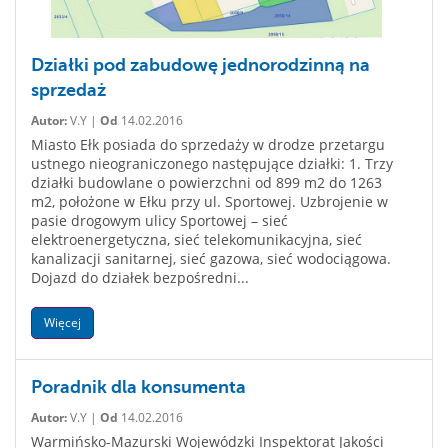
Działki pod zabudowę jednorodzinną na
sprzedaż
Autor:
V.Y |
Od
14.02.2016
Miasto Ełk posiada do sprzedaży w drodze przetargu
ustnego nieograniczonego następujące działki: 1. Trzy
działki budowlane o powierzchni od 899 m2 do 1263
m2, położone w Ełku przy ul. Sportowej. Uzbrojenie w
pasie drogowym ulicy Sportowej – sieć
elektroenergetyczna, sieć telekomunikacyjna, sieć
kanalizacji sanitarnej, sieć gazowa, sieć wodociągowa.
Dojazd do działek bezpośredni...
Więcej
Poradnik dla konsumenta
Autor:
V.Y |
Od
14.02.2016
Warmińsko-Mazurski Wojewódzki Inspektorat Jakości