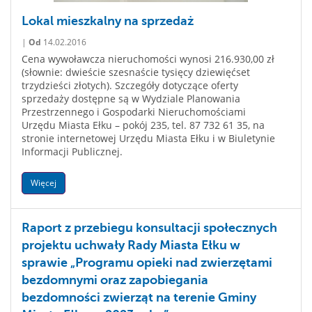
Lokal mieszkalny na sprzedaż
|
Od
14.02.2016
Cena wywoławcza nieruchomości wynosi 216.930,00 zł
(słownie: dwieście szesnaście tysięcy dziewięćset
trzydzieści złotych). Szczegóły dotyczące oferty
sprzedaży dostępne są w Wydziale Planowania
Przestrzennego i Gospodarki Nieruchomościami
Urzędu Miasta Ełku – pokój 235, tel. 87 732 61 35, na
stronie internetowej Urzędu Miasta Ełku i w Biuletynie
Informacji Publicznej.
Więcej
Raport z przebiegu konsultacji społecznych
projektu uchwały Rady Miasta Ełku w
sprawie „Programu opieki nad zwierzętami
bezdomnymi oraz zapobiegania
bezdomności zwierząt na terenie Gminy