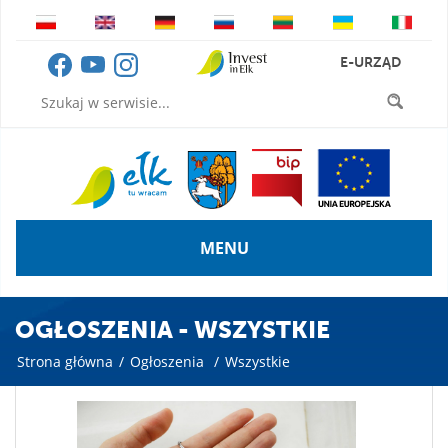
E-URZĄD
MENU
OGŁOSZENIA - WSZYSTKIE
Strona główna
/
Ogłoszenia
/
Wszystkie