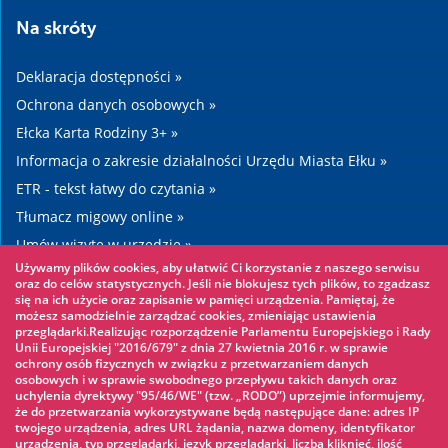
Na skróty
Deklaracja dostępności »
Ochrona danych osobowych »
Ełcka Karta Rodziny 3+ »
Informacja o zakresie działalności Urzędu Miasta Ełku »
ETR - tekst łatwy do czytania »
Tłumacz migowy online »
Umów wizytę w urzędzie »
Używamy plików cookies, aby ułatwić Ci korzystanie z naszego serwisu
Drogi »
oraz do celów statystycznych. Jeśli nie blokujesz tych plików, to zgadzasz
się na ich użycie oraz zapisanie w pamięci urządzenia. Pamiętaj, że
możesz samodzielnie zarządzać cookies, zmieniając ustawienia
Warto zobaczyć
przeglądarki.Realizując rozporządzenie Parlamentu Europejskiego i Rady
Unii Europejskiej "2016/679" z dnia 27 kwietnia 2016 r. w sprawie
ochrony osób fizycznych w związku z przetwarzaniem danych
Park linowy »
osobowych i w sprawie swobodnego przepływu takich danych oraz
uchylenia dyrektywy "95/46/WE" (tzw. „RODO”) uprzejmie informujemy,
Park Wodny »
że do przetwarzania wykorzystywane będą następujące dane: adres IP
Lodowisko »
twojego urządzenia, adres URL żądania, nazwa domeny, identyfikator
urządzenia, typ przeglądarki, język przeglądarki, liczba kliknięć, ilość