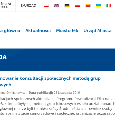
E-URZĄD
na główna
Aktualności
Miasto Ełk
Urząd Miasta
JA
owanie konsultacji społecznych metodą grup
owych
lina Omilianowicz |
Data publikacji:
28 Listopada 2016
tacjach społecznych aktualizacji Programu Rewitalizacji Ełku na la
3, które odbyły się metodą grup fokusowych wzięło udział ponad 1
głównej mierze byli to mieszkańcy Śródmieścia ale również osoby
tujące instytucje samorządowe i społeczne, organizacje pozarządo