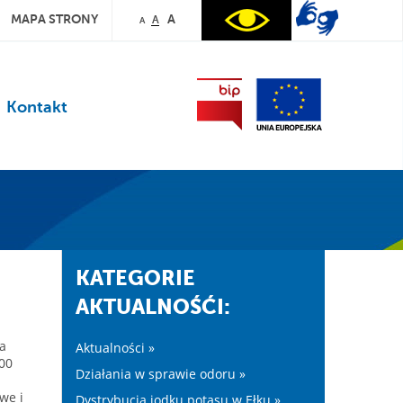
MAPA STRONY
A
A
A
Kontakt
KATEGORIE
AKTUALNOŚĆI:
ta
Aktualności »
00
Działania w sprawie odoru »
we i
Dystrybucja jodku potasu w Ełku »