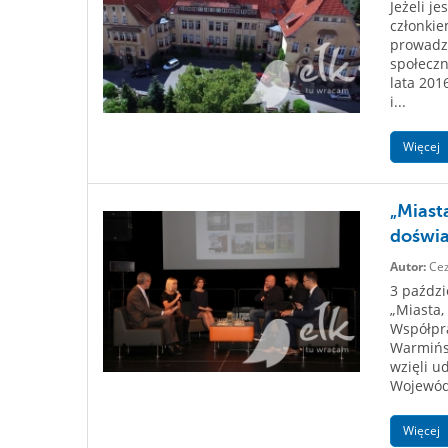
Jeżeli j
członkie
prowadzi
społeczn
lata 201
i...
Więcej
„Miast
doświa
Autor:
Cez
3 paździ
„Miasta,
Współpr
Warmińsk
wzięli u
Wojewód
Więcej