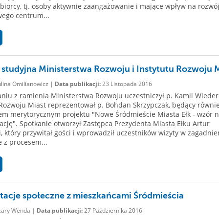
biorcy, tj. osoby aktywnie zaangażowanie i mające wpływ na rozwó
ego centrum...
 studyjna Ministerstwa Rozwoju i Instytutu Rozwoju 
lina Omilianowicz |
Data publikacji:
23 Listopada 2016
niu z ramienia Ministerstwa Rozwoju uczestniczył p. Kamil Wieder
 Rozwoju Miast reprezentował p. Bohdan Skrzypczak, będący równi
m merytorycznym projektu "Nowe Śródmieście Miasta Ełk - wzór 
zację". Spotkanie otworzył Zastępca Prezydenta Miasta Ełku Artur
, który przywitał gości i wprowadził uczestników wizyty w zagadnie
 z procesem...
tacje społeczne z mieszkańcami Śródmieścia
ary Wenda |
Data publikacji:
27 Października 2016