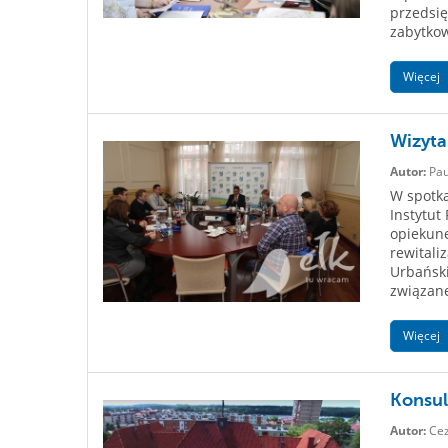
przedsię
zabytkow
Więcej
Wizyta
Autor:
Pau
W spotka
Instytut
opiekune
rewitali
Urbański
związane
Więcej
Konsul
Autor:
Cez