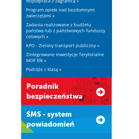
Współpraca z zagranicą »
Program opieki nad bezdomnymi
zwierzętami »
Zadania realizowane z budżetu
państwa lub z państwowych funduszy
celowych »
KPO - Zielony transport publiczny »
Zintegrowane Inwestycje Terytorialne
MOF Ełk »
Podróże z klasą »
Poradnik
bezpieczeństwa
SMS - system
powiadomień