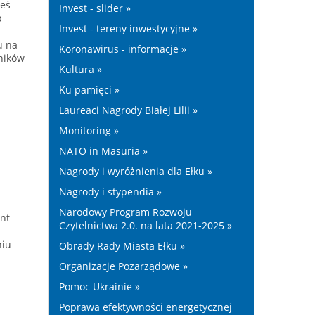
teś
Invest - slider »
b
Invest - tereny inwestycyjne »
u na
Koronawirus - informacje »
ników
Kultura »
Ku pamięci »
Laureaci Nagrody Białej Lilii »
Monitoring »
NATO in Masuria »
Nagrody i wyróżnienia dla Ełku »
Nagrody i stypendia »
Narodowy Program Rozwoju
nt
Czytelnictwa 2.0. na lata 2021-2025 »
niu
Obrady Rady Miasta Ełku »
Organizacje Pozarządowe »
Pomoc Ukrainie »
Poprawa efektywności energetycznej