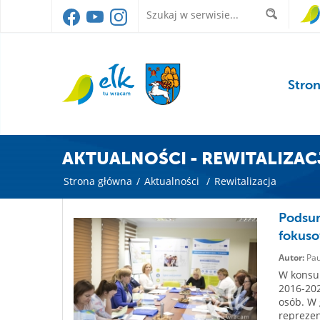
Stro
AKTUALNOŚCI - REWITALIZAC
Strona główna
/
Aktualności
/
Rewitalizacja
Podsum
fokus
Autor:
Pau
W konsul
2016-202
osób. W 
reprezen