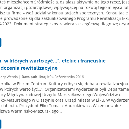
esteś mieszkańcem Śródmieścia, działasz aktywnie na jego rzecz, jes
m organizacji pozarządowej wpływającej na rozwój tego miejsca lu
sz tu firmę – weź udział w konsultacjach społecznych. Konsultacje
e prowadzone są dla zaktualizowanego Programu Rewitalizacji Ełk
6-2023. Dokument strategiczny zawiera szczegółową diagnozę czyn
a, w których warto żyć…”, ełckie i francuskie
dczenia rewitalizacyjne
ary Wenda |
Data publikacji:
04 Października 2016
ernika w Ełckim Centrum Kultury odbyła się debata rewitalizacyjna
 w których warto żyć…”. Organizatorami wydarzenia byli Departame
acy Międzynarodowej Urzędu Marszałkowskiego Województwa
o-Mazurskiego w Olsztynie oraz Urząd Miasta w Ełku. W wydarze
dział m.in. Prezydent Ełku Tomasz Andrukiewicz, Wicemarszałek
ztwa Warmińsko-Mazurskiego...