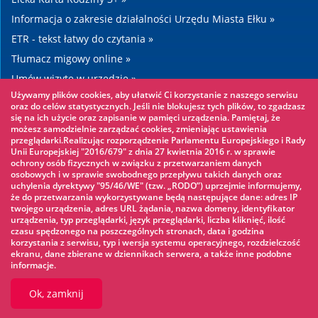
Informacja o zakresie działalności Urzędu Miasta Ełku »
ETR - tekst łatwy do czytania »
Tłumacz migowy online »
Umów wizytę w urzędzie »
Używamy plików cookies, aby ułatwić Ci korzystanie z naszego serwisu
Drogi »
oraz do celów statystycznych. Jeśli nie blokujesz tych plików, to zgadzasz
się na ich użycie oraz zapisanie w pamięci urządzenia. Pamiętaj, że
możesz samodzielnie zarządzać cookies, zmieniając ustawienia
Warto zobaczyć
przeglądarki.Realizując rozporządzenie Parlamentu Europejskiego i Rady
Unii Europejskiej "2016/679" z dnia 27 kwietnia 2016 r. w sprawie
ochrony osób fizycznych w związku z przetwarzaniem danych
Park linowy »
osobowych i w sprawie swobodnego przepływu takich danych oraz
uchylenia dyrektywy "95/46/WE" (tzw. „RODO”) uprzejmie informujemy,
Park Wodny »
że do przetwarzania wykorzystywane będą następujące dane: adres IP
Lodowisko »
twojego urządzenia, adres URL żądania, nazwa domeny, identyfikator
urządzenia, typ przeglądarki, język przeglądarki, liczba kliknięć, ilość
KINOECK »
czasu spędzonego na poszczególnych stronach, data i godzina
korzystania z serwisu, typ i wersja systemu operacyjnego, rozdzielczość
Muzeum »
ekranu, dane zbierane w dziennikach serwera, a także inne podobne
informacje.
Ok, zamknij
© 2026 UM Ełk