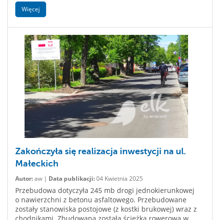
Więcej
Zakończyła się realizacja inwestycji na ul.
Małeckich
Autor:
aw |
Data publikacji:
04 Kwietnia 2025
Przebudowa dotyczyła 245 mb drogi jednokierunkowej
o nawierzchni z betonu asfaltowego. Przebudowane
zostały stanowiska postojowe (z kostki brukowej) wraz z
chodnikami. Zbudowana została ścieżka rowerowa w