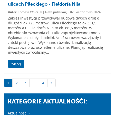
ulicach Pileckiego - Fieldorfa Nila
Autor:
Tomasz Walczuk |
Data publikacji:
02 Października 2024
Zakres inwestycji przewidywał budowę dwóch dróg o
długości ok 723 metrów. Ulica Pileckiego to ok 331,5
metrów a ul. Fieldorfa Nila to ok 391,5 metrów. W
obrębie skrzyżowania obu ulic zaprojektowano rondo.
Wykonane zostały chodniki, ścieżka rowerowa, zjazdy i
zatoki postojowe. Wykonano również kanalizację
deszczową oraz oświetlenie uliczne. Planując realizację
inwestycji zwróciliśmy...
Więcej
1
2
3
...
4
»
KATEGORIE AKTUALNOŚĆI:
Aktualności »