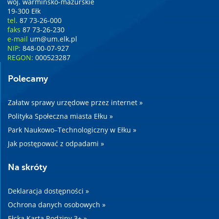
woj. warmińsko-mazurskie
19-300 Ełk
tel.
87 73-26-000
faks
87 73-26-230
e-mail
um@um.elk.pl
NIP:
848-00-07-927
REGON:
000523287
Polecamy
Załatw sprawy urzędowe przez internet »
Polityka Społeczna miasta Ełku »
Park Naukowo–Technologiczny w Ełku »
Jak postępować z odpadami »
Na skróty
Deklaracja dostępności »
Ochrona danych osobowych »
Ełcka Karta Rodziny 3+ »