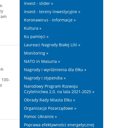
Invest - slider »
ym
zy
Invest - tereny inwestycyjne »
gram
Koronawirus - informacje »
Kultura »
Ku pamięci »
Laureaci Nagrody Białej Lilii »
Monitoring »
NATO in Masuria »
a,
Nagrody i wyróżnienia dla Ełku »
Nagrody i stypendia »
 100-
o
Narodowy Program Rozwoju
Czytelnictwa 2.0. na lata 2021-2025 »
Obrady Rady Miasta Ełku »
Organizacje Pozarządowe »
Pomoc Ukrainie »
Poprawa efektywności energetycznej