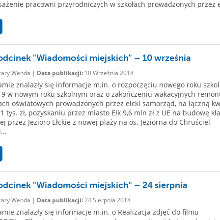
ażenie pracowni przyrodniczych w szkołach prowadzonych przez eł
dcinek "Wiadomości miejskich" – 10 września
ary Wenda |
Data publikacji:
10 Września 2018
mie znalazły się informacje m.in. o rozpoczęciu nowego roku szko
19 w nowym roku szkolnym oraz o zakończeniu wakacyjnych remon
ch oświatowych prowadzonych przez ełcki samorząd, na łączną k
81 tys. zł, pozyskaniu przez miasto Ełk 9,6 mln zł z UE na budowę kł
j przez Jezioro Ełckie z nowej plaży na os. Jeziorna do Chruściel,
...
dcinek "Wiadomości miejskich" – 24 sierpnia
ary Wenda |
Data publikacji:
24 Sierpnia 2018
mie znalazły się informacje m.in. o Realizacja zdjęć do filmu