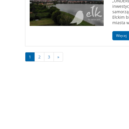
„UNDERDO
inwestyc
samorząd
Ełckim b
miasta w
Więcej
1
2
3
»