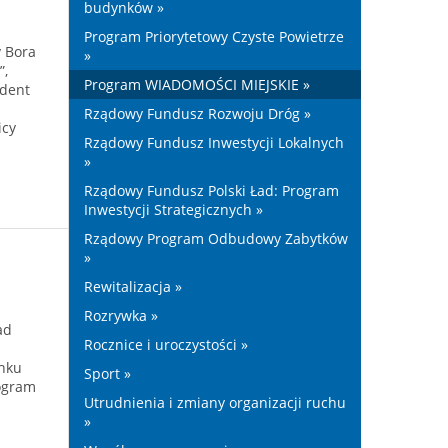
budynków »
Program Priorytetowy Czyste Powietrze
y Bora
»
”,
Program WIADOMOŚCI MIEJSKIE »
ydent
Rządowy Fundusz Rozwoju Dróg »
icy
Rządowy Fundusz Inwestycji Lokalnych
»
Rządowy Fundusz Polski Ład: Program
Inwestycji Strategicznych »
Rządowy Program Odbudowy Zabytków
»
Rewitalizacja »
Rozrywka »
ad
Rocznice i uroczystości »
inku
Sport »
rogram
Utrudnienia i zmiany organizacji ruchu
»