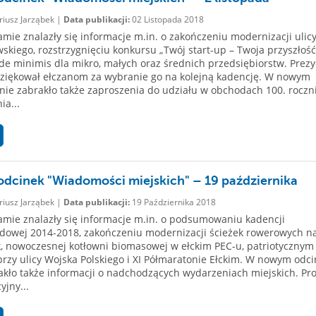
iusz Jarząbek |
Data publikacji:
02 Listopada 2018
mie znalazły się informacje m.in. o zakończeniu modernizacji ulic
kiego, rozstrzygnięciu konkursu „Twój start-up – Twoja przyszłość
e minimis dla mikro, małych oraz średnich przedsiębiorstw. Prez
ziękował ełczanom za wybranie go na kolejną kadencję. W nowym
nie zabrakło także zaproszenia do udziału w obchodach 100. roczn
ia...
dcinek "Wiadomości miejskich" – 19 października
iusz Jarząbek |
Data publikacji:
19 Października 2018
mie znalazły się informacje m.in. o podsumowaniu kadencji
dowej 2014-2018, zakończeniu modernizacji ścieżek rowerowych n
k, nowoczesnej kotłowni biomasowej w ełckim PEC-u, patriotycznym
rzy ulicy Wojska Polskiego i XI Półmaratonie Ełckim. W nowym odc
akło także informacji o nadchodzących wydarzeniach miejskich. P
yjny...