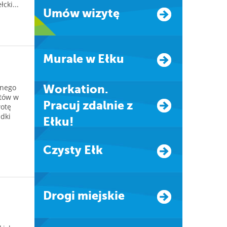
cki...
Umów wizytę
Murale w Ełku
lnego
Workation.
tów w
Pracuj zdalnie z
wotę
adki
Ełku!
Czysty Ełk
Drogi miejskie