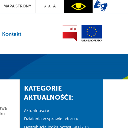
MAPA STRONY
A
A
A
Kontakt
KATEGORIE
AKTUALNOŚĆI:
ława
Aktualności »
nku
Działania w sprawie odoru »
Dystrybucja jodku potasu w Ełku »