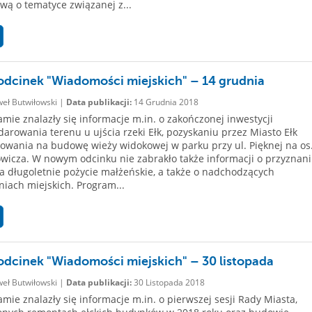
ą o tematyce związanej z...
dcinek "Wiadomości miejskich" – 14 grudnia
eł Butwiłowski |
Data publikacji:
14 Grudnia 2018
mie znalazły się informacje m.in. o zakończonej inwestycji
arowania terenu u ujścia rzeki Ełk, pozyskaniu przez Miasto Ełk
owania na budowę wieży widokowej w parku przy ul. Pięknej na os
icza. W nowym odcinku nie zabrakło także informacji o przyznan
a długoletnie pożycie małżeńskie, a także o nadchodzących
iach miejskich. Program...
dcinek "Wiadomości miejskich" – 30 listopada
eł Butwiłowski |
Data publikacji:
30 Listopada 2018
mie znalazły się informacje m.in. o pierwszej sesji Rady Miasta,