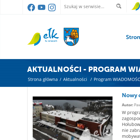
Stro
AKTUALNOŚCI - PROGRAM WI
Strona główna
/
Aktualności
/
Program WIADOMOŚCI
Nowy o
Autor:
Paw
W progra
zagospod
Hołubowi
nie zabr
mobywate