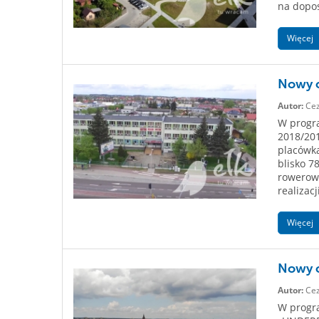
na dopos
Więcej
Nowy o
Autor:
Cez
W progra
2018/20
placówka
blisko 7
rowerowe
realizacji
Więcej
Nowy o
Autor:
Cez
W progra