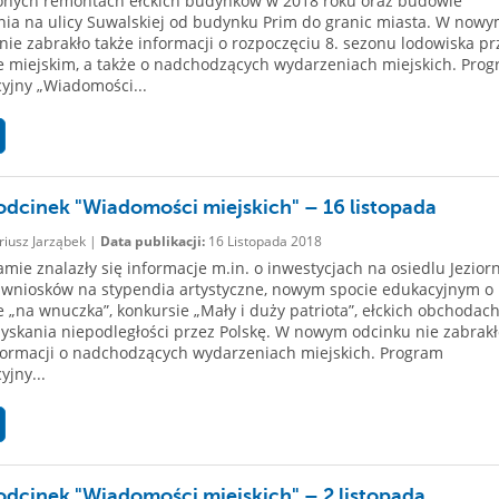
onych remontach ełckich budynków w 2018 roku oraz budowie
nia na ulicy Suwalskiej od budynku Prim do granic miasta. W now
nie zabrakło także informacji o rozpoczęciu 8. sezonu lodowiska pr
e miejskim, a także o nadchodzących wydarzeniach miejskich. Pro
yjny „Wiadomości...
dcinek "Wiadomości miejskich" – 16 listopada
iusz Jarząbek |
Data publikacji:
16 Listopada 2018
mie znalazły się informacje m.in. o inwestycjach na osiedlu Jeziorn
wniosków na stypendia artystyczne, nowym spocie edukacyjnym o
 „na wnuczka”, konkursie „Mały i duży patriota”, ełckich obchodach
zyskania niepodległości przez Polskę. W nowym odcinku nie zabrakł
formacji o nadchodzących wydarzeniach miejskich. Program
yjny...
dcinek "Wiadomości miejskich" – 2 listopada