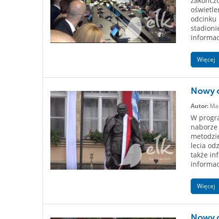
zakończ
oświetle
odcinku 
stadioni
informac
Więcej
Nowy o
Autor:
Mar
W progra
naborze 
metodzie
lecia od
także in
informac
Więcej
Nowy o