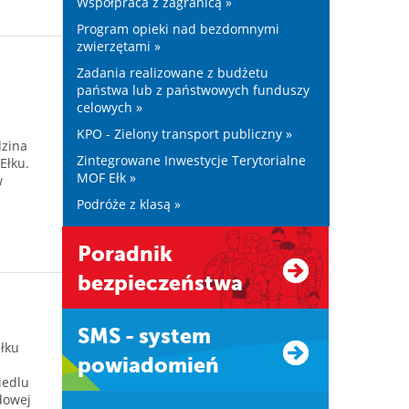
Współpraca z zagranicą »
Program opieki nad bezdomnymi
zwierzętami »
Zadania realizowane z budżetu
państwa lub z państwowych funduszy
celowych »
KPO - Zielony transport publiczny »
dzina
Zintegrowane Inwestycje Terytorialne
Ełku.
MOF Ełk »
w
Podróże z klasą »
Poradnik
bezpieczeństwa
SMS - system
Ełku
powiadomień
iedlu
odowej