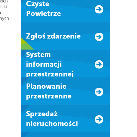
kich
Czyste
łcki
m
Powietrze
jnych
Zgłoś zdarzenie
system
informacji
przestrzennej
Planowanie
przestrzenne
Sprzedaż
nieruchomości