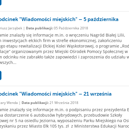
dcinek "Wiadomości miejskich" – 5 października
iusz Jarząbek |
Data publikacji:
05 Października 2018
mie znalazły się informacje m.in. o wręczeniu Nagród Białej Lilii,
h inwestycjach ełckich firm w strefie ekonomicznej, zakończeniu
go etapu rewitalizacji Ełckiej Kolei Wąskotorowej, o programie „Ro
lacje” organizowanym przez Miejski Ośrodek Pomocy Społecznej w 
odcinku nie zabrakło także zapowiedzi i zaproszenia do udziału 
wszych...
dcinek "Wiadomości miejskich" – 21 września
ary Wenda |
Data publikacji:
21 Września 2018
mie znalazły się informacje m.in. o podpisaniu przez prezydenta 
a dostarczenie 6 autobusów hybrydowych, przebudowie Szkoły
wej nr 5 na osiedlu Jeziorna, wyposażeniu Parku Miejskiego na Os
ozyskaniu przez Miasto Ełk 105 tys. zł z Ministerstwa Edukacji Nar