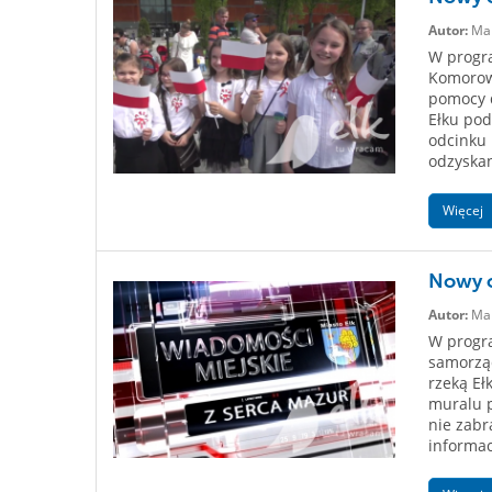
Autor:
Mar
W progra
Komorows
pomocy d
Ełku pod
odcinku 
odzyskan
Więcej
Nowy o
Autor:
Mar
W progra
samorzą
rzeką Eł
muralu p
nie zabr
informac