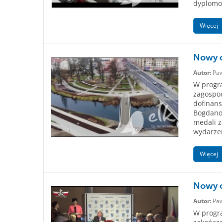
dyplomow
Więcej
Nowy o
Autor:
Paw
W progra
zagospod
dofinans
Bogdanow
medali z
wydarzen
Więcej
Nowy o
Autor:
Paw
W progra