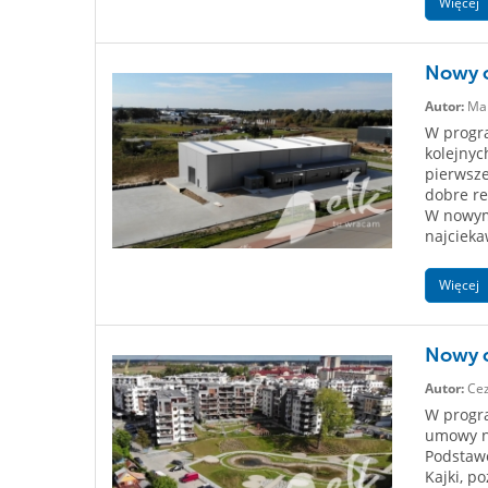
Więcej
Nowy o
Autor:
Mar
W progra
kolejnyc
pierwsze
dobre re
W nowym 
najcieka
Więcej
Nowy o
Autor:
Cez
W progra
umowy n
Podstawo
Kajki, p