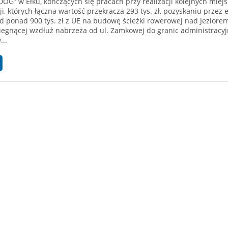
G” w Ełku, kończących się pracach przy realizacji kolejnych miejs
ji, których łączna wartość przekracza 293 tys. zł, pozyskaniu przez e
 ponad 900 tys. zł z UE na budowę ścieżki rowerowej nad Jeziore
iegnącej wzdłuż nabrzeża od ul. Zamkowej do granic administracy
...