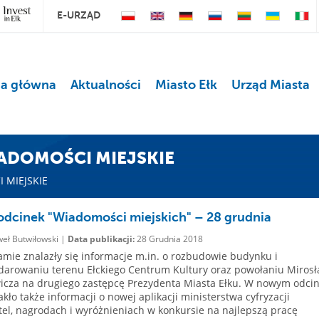
E-URZĄD
na główna
Aktualności
Miasto Ełk
Urząd Miasta
ADOMOŚCI MIEJSKIE
 MIEJSKIE
dcinek "Wiadomości miejskich" – 28 grudnia
eł Butwiłowski |
Data publikacji:
28 Grudnia 2018
mie znalazły się informacje m.in. o rozbudowie budynku i
arowaniu terenu Ełckiego Centrum Kultury oraz powołaniu Miros
cza na drugiego zastępcę Prezydenta Miasta Ełku. W nowym odci
akło także informacji o nowej aplikacji ministerstwa cyfryzacji
l, nagrodach i wyróżnieniach w konkursie na najlepszą pracę