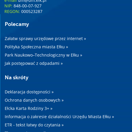
e-mail
um@um.elk.pl
NIP:
848-00-07-927
REGON:
000523287
Polecamy
Załatw sprawy urzędowe przez internet »
Polityka Społeczna miasta Ełku »
Park Naukowo–Technologiczny w Ełku »
Jak postępować z odpadami »
Na skróty
Deklaracja dostępności »
Ochrona danych osobowych »
Ełcka Karta Rodziny 3+ »
Informacja o zakresie działalności Urzędu Miasta Ełku »
ETR - tekst łatwy do czytania »