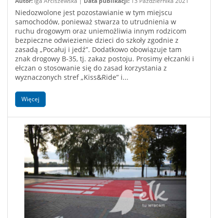
Autor:
Iga Arciszewska |
Data publikacji:
13 Października 2021
Niedozwolone jest pozostawianie w tym miejscu
samochodów, ponieważ stwarza to utrudnienia w
ruchu drogowym oraz uniemożliwia innym rodzicom
bezpieczne odwiezienie dzieci do szkoły zgodnie z
zasadą „Pocałuj i jedź”. Dodatkowo obowiązuje tam
znak drogowy B-35, tj. zakaz postoju. Prosimy ełczanki i
ełczan o stosowanie się do zasad korzystania z
wyznaczonych stref „Kiss&Ride” i...
Więcej