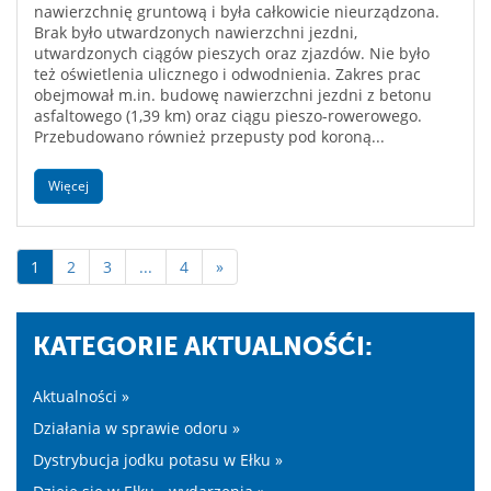
nawierzchnię gruntową i była całkowicie nieurządzona.
Brak było utwardzonych nawierzchni jezdni,
utwardzonych ciągów pieszych oraz zjazdów. Nie było
też oświetlenia ulicznego i odwodnienia. Zakres prac
obejmował m.in. budowę nawierzchni jezdni z betonu
asfaltowego (1,39 km) oraz ciągu pieszo-rowerowego.
Przebudowano również przepusty pod koroną...
Więcej
1
2
3
...
4
»
KATEGORIE AKTUALNOŚĆI:
Aktualności »
Działania w sprawie odoru »
Dystrybucja jodku potasu w Ełku »