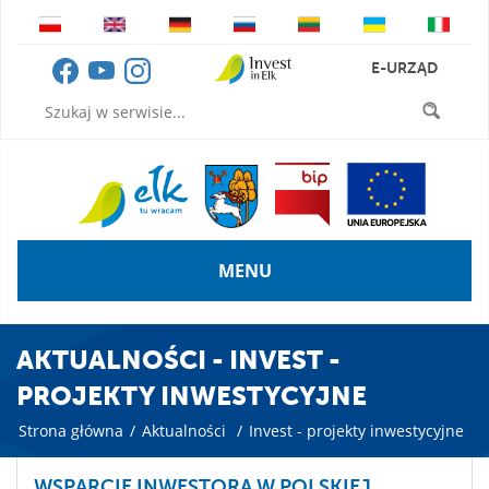
E-URZĄD
MENU
AKTUALNOŚCI - INVEST -
PROJEKTY INWESTYCYJNE
Strona główna
/
Aktualności
/
Invest - projekty inwestycyjne
WSPARCIE INWESTORA W POLSKIEJ