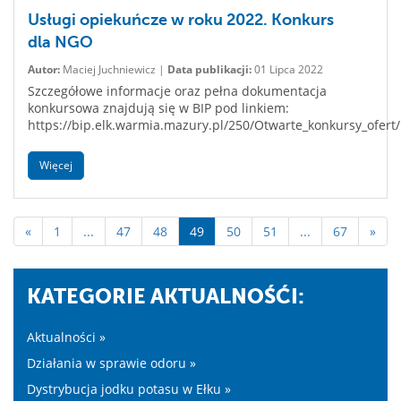
Usługi opiekuńcze w roku 2022. Konkurs
dla NGO
Autor:
Maciej Juchniewicz |
Data publikacji:
01 Lipca 2022
Szczegółowe informacje oraz pełna dokumentacja
konkursowa znajdują się w BIP pod linkiem:
https://bip.elk.warmia.mazury.pl/250/Otwarte_konkursy_ofert/
Więcej
«
1
...
47
48
49
50
51
...
67
»
KATEGORIE AKTUALNOŚĆI:
Aktualności »
Działania w sprawie odoru »
Dystrybucja jodku potasu w Ełku »