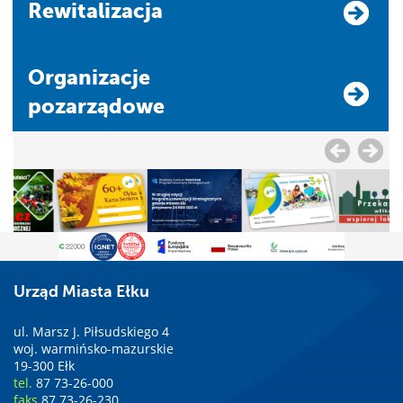
Rewitalizacja
Organizacje
pozarządowe
Urząd Miasta Ełku
ul. Marsz J. Piłsudskiego 4
woj. warmińsko-mazurskie
19-300 Ełk
tel.
87 73-26-000
faks
87 73-26-230