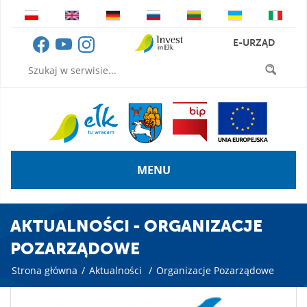
E-URZĄD
MENU
AKTUALNOŚCI - ORGANIZACJE
POZARZĄDOWE
Strona główna
/
Aktualności
/
Organizacje Pozarządowe