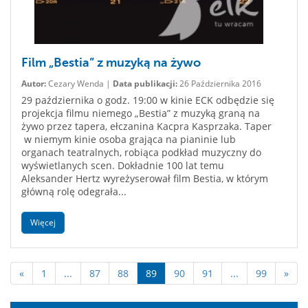
Film „Bestia” z muzyką na żywo
Autor:
Cezary Wenda |
Data publikacji:
26 Października 2016
29 października o godz. 19:00 w kinie ECK odbędzie się
projekcja filmu niemego „Bestia” z muzyką graną na
żywo przez tapera, ełczanina Kacpra Kasprzaka. Taper
w niemym kinie osoba grająca na pianinie lub
organach teatralnych, robiąca podkład muzyczny do
wyświetlanych scen. Dokładnie 100 lat temu
Aleksander Hertz wyreżyserował film Bestia, w którym
główną rolę odegrała...
Więcej
«
1
...
87
88
89
90
91
...
99
»