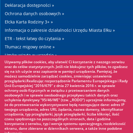
Deklaracja dostępności »
Ochrona danych osobowych »
Ełcka Karta Rodziny 3+ »
Informacja o zakresie działalności Urzędu Miasta Ełku »
ETR - tekst łatwy do czytania »
Tłumacz migowy online »
Umów wizytę w urzędzie »
Używamy plików cookies, aby ułatwić Ci korzystanie z naszego serwisu
Drogi »
oraz do celów statystycznych. Jeśli nie blokujesz tych plików, to zgadzasz
się na ich użycie oraz zapisanie w pamięci urządzenia. Pamiętaj, że
możesz samodzielnie zarządzać cookies, zmieniając ustawienia
Warto zobaczyć
przeglądarki.Realizując rozporządzenie Parlamentu Europejskiego i Rady
Unii Europejskiej "2016/679" z dnia 27 kwietnia 2016 r. w sprawie
ochrony osób fizycznych w związku z przetwarzaniem danych
Park linowy »
osobowych i w sprawie swobodnego przepływu takich danych oraz
uchylenia dyrektywy "95/46/WE" (tzw. „RODO”) uprzejmie informujemy,
Park Wodny »
że do przetwarzania wykorzystywane będą następujące dane: adres IP
Lodowisko »
twojego urządzenia, adres URL żądania, nazwa domeny, identyfikator
urządzenia, typ przeglądarki, język przeglądarki, liczba kliknięć, ilość
KINOECK »
czasu spędzonego na poszczególnych stronach, data i godzina
korzystania z serwisu, typ i wersja systemu operacyjnego, rozdzielczość
Muzeum »
ekranu, dane zbierane w dziennikach serwera, a także inne podobne