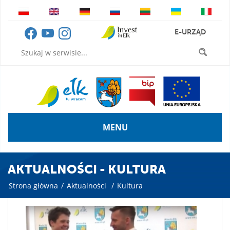
E-URZĄD
MENU
AKTUALNOŚCI - KULTURA
Strona główna
/
Aktualności
/
Kultura