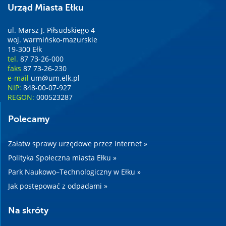
Urząd Miasta Ełku
ul. Marsz J. Piłsudskiego 4
woj. warmińsko-mazurskie
19-300 Ełk
tel.
87 73-26-000
faks
87 73-26-230
e-mail
um@um.elk.pl
NIP:
848-00-07-927
REGON:
000523287
Polecamy
Załatw sprawy urzędowe przez internet »
Polityka Społeczna miasta Ełku »
Park Naukowo–Technologiczny w Ełku »
Jak postępować z odpadami »
Na skróty