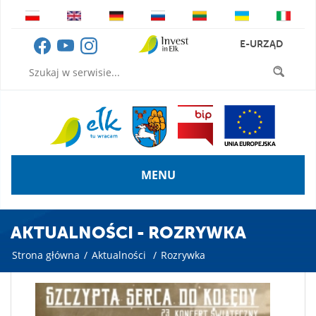
E-URZĄD
MENU
AKTUALNOŚCI - ROZRYWKA
Strona główna
/
Aktualności
/
Rozrywka