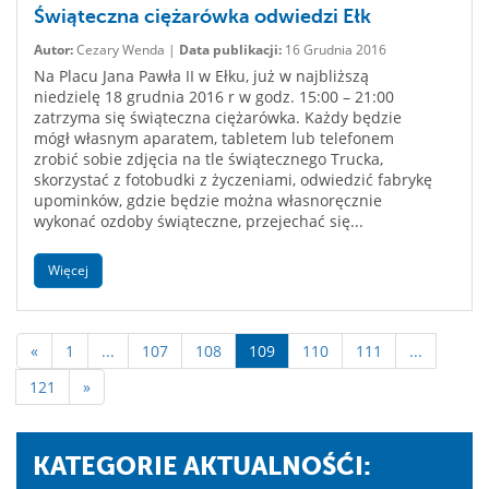
Świąteczna ciężarówka odwiedzi Ełk
Autor:
Cezary Wenda |
Data publikacji:
16 Grudnia 2016
Na Placu Jana Pawła II w Ełku, już w najbliższą
niedzielę 18 grudnia 2016 r w godz. 15:00 – 21:00
zatrzyma się świąteczna ciężarówka. Każdy będzie
mógł własnym aparatem, tabletem lub telefonem
zrobić sobie zdjęcia na tle świątecznego Trucka,
skorzystać z fotobudki z życzeniami, odwiedzić fabrykę
upominków, gdzie będzie można własnoręcznie
wykonać ozdoby świąteczne, przejechać się...
Więcej
«
1
...
107
108
109
110
111
...
121
»
KATEGORIE AKTUALNOŚĆI: