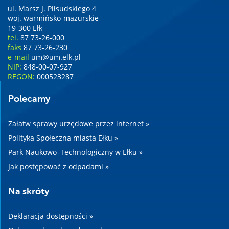
ul. Marsz J. Piłsudskiego 4
woj. warmińsko-mazurskie
19-300 Ełk
tel.
87 73-26-000
faks
87 73-26-230
e-mail
um@um.elk.pl
NIP:
848-00-07-927
REGON:
000523287
Polecamy
Załatw sprawy urzędowe przez internet »
Polityka Społeczna miasta Ełku »
Park Naukowo–Technologiczny w Ełku »
Jak postępować z odpadami »
Na skróty
Deklaracja dostępności »