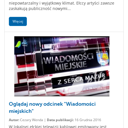
niepowtarzalny i wyjątkowy klimat. Ełccy artyści zawsze
zaskakują publiczność nowymi...
Więcej
Oglądaj nowy odcinek "Wiadomości
miejskich"
Autor:
Cezary Wenda |
Data publikacji:
16 Grudnia 2016
W lokalnej ełckiej telewizji kablowej emitowany jest