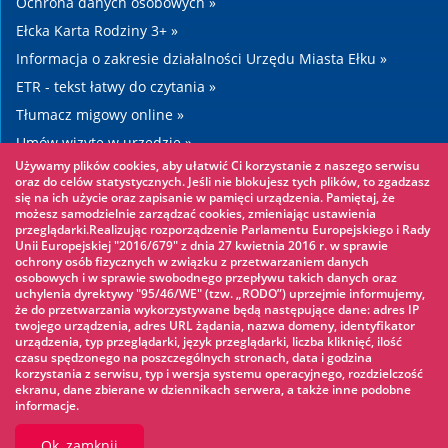
Ochrona danych osobowych »
Ełcka Karta Rodziny 3+ »
Informacja o zakresie działalności Urzędu Miasta Ełku »
ETR - tekst łatwy do czytania »
Tłumacz migowy online »
Umów wizytę w urzędzie »
Używamy plików cookies, aby ułatwić Ci korzystanie z naszego serwisu
Drogi »
oraz do celów statystycznych. Jeśli nie blokujesz tych plików, to zgadzasz
się na ich użycie oraz zapisanie w pamięci urządzenia. Pamiętaj, że
możesz samodzielnie zarządzać cookies, zmieniając ustawienia
Warto zobaczyć
przeglądarki.Realizując rozporządzenie Parlamentu Europejskiego i Rady
Unii Europejskiej "2016/679" z dnia 27 kwietnia 2016 r. w sprawie
ochrony osób fizycznych w związku z przetwarzaniem danych
Park linowy »
osobowych i w sprawie swobodnego przepływu takich danych oraz
uchylenia dyrektywy "95/46/WE" (tzw. „RODO”) uprzejmie informujemy,
Park Wodny »
że do przetwarzania wykorzystywane będą następujące dane: adres IP
Lodowisko »
twojego urządzenia, adres URL żądania, nazwa domeny, identyfikator
urządzenia, typ przeglądarki, język przeglądarki, liczba kliknięć, ilość
KINOECK »
czasu spędzonego na poszczególnych stronach, data i godzina
korzystania z serwisu, typ i wersja systemu operacyjnego, rozdzielczość
Muzeum »
ekranu, dane zbierane w dziennikach serwera, a także inne podobne
informacje.
Ok, zamknij