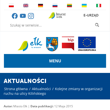
E-URZĄD
MENU
AKTUALNOŚCI
Strona główna
/
Aktualności
/
Kolejne zmiany w organizacji
ruchu na ulicy Kilińskiego
Autor:
Miasto Ełk |
Data publikacji:
12 Maja 2015