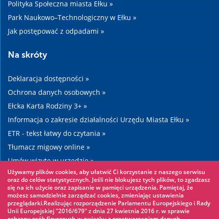
Polityka Społeczna miasta Ełku »
Park Naukowo–Technologiczny w Ełku »
Jak postępować z odpadami »
Na skróty
Deklaracja dostępności »
Ochrona danych osobowych »
Ełcka Karta Rodziny 3+ »
Informacja o zakresie działalności Urzędu Miasta Ełku »
ETR - tekst łatwy do czytania »
Tłumacz migowy online »
Umów wizytę w urzędzie »
Używamy plików cookies, aby ułatwić Ci korzystanie z naszego serwisu
Drogi »
oraz do celów statystycznych. Jeśli nie blokujesz tych plików, to zgadzasz
się na ich użycie oraz zapisanie w pamięci urządzenia. Pamiętaj, że
możesz samodzielnie zarządzać cookies, zmieniając ustawienia
Warto zobaczyć
przeglądarki.Realizując rozporządzenie Parlamentu Europejskiego i Rady
Unii Europejskiej "2016/679" z dnia 27 kwietnia 2016 r. w sprawie
ochrony osób fizycznych w związku z przetwarzaniem danych