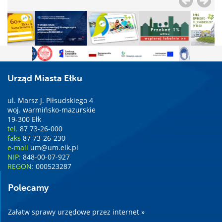
Urząd Miasta Ełku
ul. Marsz J. Piłsudskiego 4
woj. warmińsko-mazurskie
19-300 Ełk
tel.
87 73-26-000
faks
87 73-26-230
e-mail
um@um.elk.pl
NIP:
848-00-07-927
REGON:
000523287
Polecamy
Załatw sprawy urzędowe przez internet »