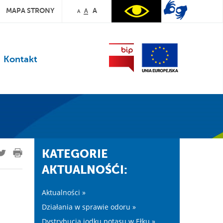
MAPA STRONY
A
A
A
Kontakt
KATEGORIE
AKTUALNOŚĆI:
Aktualności »
Działania w sprawie odoru »
Dystrybucja jodku potasu w Ełku »