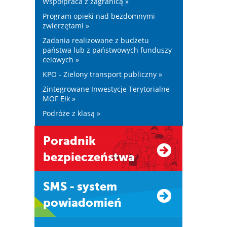
Współpraca z zagranicą »
Program opieki nad bezdomnymi
zwierzętami »
Zadania realizowane z budżetu
państwa lub z państwowych funduszy
celowych »
KPO - Zielony transport publiczny »
Zintegrowane Inwestycje Terytorialne
MOF Ełk »
Podróże z klasą »
Poradnik
bezpieczeństwa
SMS - system
powiadomień