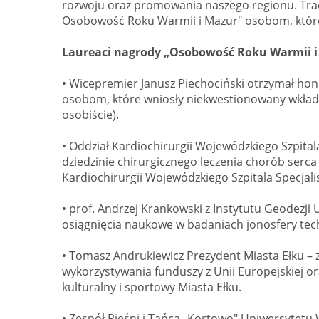
rozwoju oraz promowania naszego regionu. Trad
Osobowość Roku Warmii i Mazur" osobom, które
Laureaci nagrody „Osobowość Roku Warmii i
• Wicepremier Janusz Piechociński otrzymał ho
osobom, które wniosły niekwestionowany wkład 
osobiście).
• Oddział Kardiochirurgii Wojewódzkiego Szpitala
dziedzinie chirurgicznego leczenia chorób serca
Kardiochirurgii Wojewódzkiego Szpitala Specjali
• prof. Andrzej Krankowski z Instytutu Geodezj
osiągnięcia naukowe w badaniach jonosfery tec
• Tomasz Andrukiewicz Prezydent Miasta Ełku – z
wykorzystywania funduszy z Unii Europejskiej o
kulturalny i sportowy Miasta Ełku.
• Zespół Pieśni i Tańca „Kortowo" Uniwersytetu