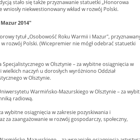
ycją stało się także przyznawanie statuetki „Honorowa
 wniosły niekwestionowany wkład w rozwój Polski.
 Mazur 2014"
norowy tytuł „Osobowość Roku Warmii i Mazur", przyznawan
w rozwój Polski. (Wicepremier nie mógł odebrać statuetki
 Specjalistycznego w Olsztynie – za wybitne osiągnięcia w
 i wielkich naczyń u dorosłych wyróżniono Oddział
stycznego w Olsztynie.
i Uniwersytetu Warmińsko-Mazurskiego w Olsztynie – za wybi
hniką radiową.
a wybitne osiągnięcia w zakresie pozyskiwania i
raz za zaangażowanie w rozwój gospodarczy, społeczny,
 Warmińsko-Mazurskiego – za wspaniałe osiągnięcia artystyc