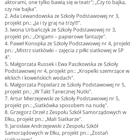
aktorami, one tylko bawią się w teatr"; „Czy to bajka,
czy nie bajka".
2. Ada Lewandowska ze Szkoły Podstawowej nr 3,
projekt pn.: „Ja i ty graj na trzy!!!".
3. Iwona Urbańczyk ze Szkoły Podstawowej nr 3,
projekt pn.: „Origami – papierowe fantazje".
4. Paweł Konopka ze Szkoły Podstawowej nr 4, projekt
pn.: „Mistrz siatkówki – zajęcia z piłki siatkowej w SP
4".
5. Małgorzata Russek i Ewa Paszkowska ze Szkoły
Podstawowej nr 4, projekt pn.: „Kropelki szemrzące w
ełckich i koweńskich wodach".
6. Małgorzata Popielarz ze Szkoły Podstawowej nr 5,
projekt pn.: „W Takt Tanecznej Nutki".
7. Artur Mierzejewski ze Szkoły Podstawowej nr 5,
projekt pn.: „Siatkówka sposobem na nudę".
8. Grzegorz Orzeł z Zespołu Szkół Samorządowych w
Ełku, projekt pn.: „Mali Siatkarze".
9. Jarosław Andrzejewski z Zespołu Szkół
Samorządowych w Ełku, projekt pn.: „Zostań
siatkarzem".