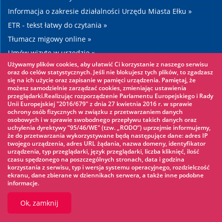
Informacja o zakresie działalności Urzędu Miasta Ełku »
ETR - tekst łatwy do czytania »
Tłumacz migowy online »
Umów wizytę w urzędzie »
Używamy plików cookies, aby ułatwić Ci korzystanie z naszego serwisu
Drogi »
oraz do celów statystycznych. Jeśli nie blokujesz tych plików, to zgadzasz
się na ich użycie oraz zapisanie w pamięci urządzenia. Pamiętaj, że
możesz samodzielnie zarządzać cookies, zmieniając ustawienia
Warto zobaczyć
przeglądarki.Realizując rozporządzenie Parlamentu Europejskiego i Rady
Unii Europejskiej "2016/679" z dnia 27 kwietnia 2016 r. w sprawie
ochrony osób fizycznych w związku z przetwarzaniem danych
Park linowy »
osobowych i w sprawie swobodnego przepływu takich danych oraz
uchylenia dyrektywy "95/46/WE" (tzw. „RODO”) uprzejmie informujemy,
Park Wodny »
że do przetwarzania wykorzystywane będą następujące dane: adres IP
Lodowisko »
twojego urządzenia, adres URL żądania, nazwa domeny, identyfikator
urządzenia, typ przeglądarki, język przeglądarki, liczba kliknięć, ilość
KINOECK »
czasu spędzonego na poszczególnych stronach, data i godzina
korzystania z serwisu, typ i wersja systemu operacyjnego, rozdzielczość
Muzeum »
ekranu, dane zbierane w dziennikach serwera, a także inne podobne
informacje.
Ok, zamknij
© 2026 UM Ełk