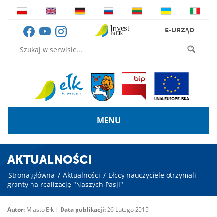
E-URZĄD
MENU
AKTUALNOŚCI
Strona główna
/
Aktualności
/
Ełccy nauczyciele otrzymali
granty na realizację "Naszych Pasji"
Autor:
Miasto Ełk |
Data publikacji:
26 Lutego 2015