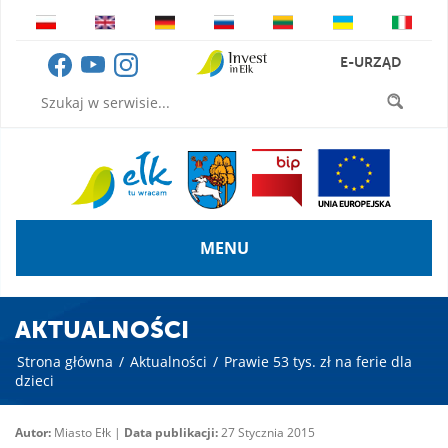
E-URZĄD
MENU
AKTUALNOŚCI
Strona główna
/
Aktualności
/
Prawie 53 tys. zł na ferie dla
dzieci
Autor:
Miasto Ełk |
Data publikacji:
27 Stycznia 2015