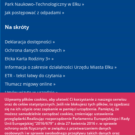
Park Naukowo–Technologiczny w Ełku »
Jak postępować z odpadami »
Na skróty
Deklaracja dostępności »
Ochrona danych osobowych »
Ełcka Karta Rodziny 3+ »
Informacja o zakresie działalności Urzędu Miasta Ełku »
ETR - tekst łatwy do czytania »
Tłumacz migowy online »
Umów wizytę w urzędzie »
Używamy plików cookies, aby ułatwić Ci korzystanie z naszego serwisu
Drogi »
oraz do celów statystycznych. Jeśli nie blokujesz tych plików, to zgadzasz
się na ich użycie oraz zapisanie w pamięci urządzenia. Pamiętaj, że
możesz samodzielnie zarządzać cookies, zmieniając ustawienia
Warto zobaczyć
przeglądarki.Realizując rozporządzenie Parlamentu Europejskiego i Rady
Unii Europejskiej "2016/679" z dnia 27 kwietnia 2016 r. w sprawie
ochrony osób fizycznych w związku z przetwarzaniem danych
Park linowy »
osobowych i w sprawie swobodnego przepływu takich danych oraz