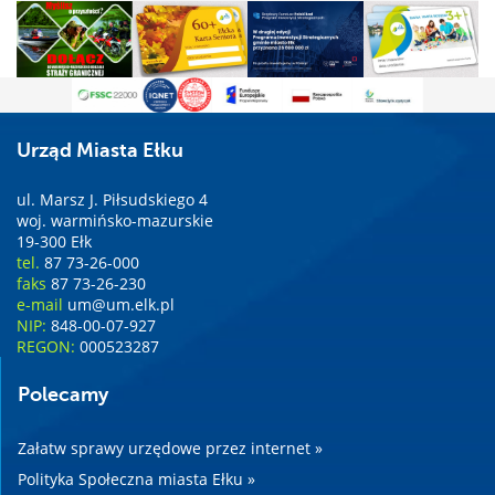
Urząd Miasta Ełku
ul. Marsz J. Piłsudskiego 4
woj. warmińsko-mazurskie
19-300 Ełk
tel.
87 73-26-000
faks
87 73-26-230
e-mail
um@um.elk.pl
NIP:
848-00-07-927
REGON:
000523287
Polecamy
Załatw sprawy urzędowe przez internet »
Polityka Społeczna miasta Ełku »