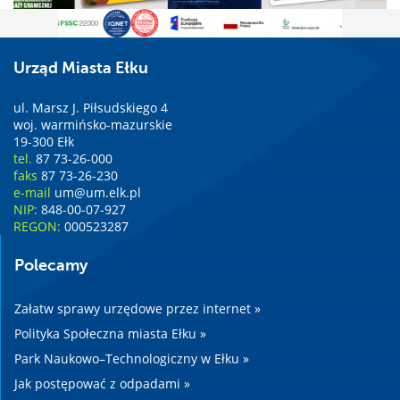
Urząd Miasta Ełku
ul. Marsz J. Piłsudskiego 4
woj. warmińsko-mazurskie
19-300 Ełk
tel.
87 73-26-000
faks
87 73-26-230
e-mail
um@um.elk.pl
NIP:
848-00-07-927
REGON:
000523287
Polecamy
Załatw sprawy urzędowe przez internet »
Polityka Społeczna miasta Ełku »
Park Naukowo–Technologiczny w Ełku »
Jak postępować z odpadami »