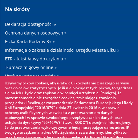
Na skróty
Deklaracja dostępności »
Ochrona danych osobowych »
Ełcka Karta Rodziny 3+ »
Informacja o zakresie działalności Urzędu Miasta Ełku »
ETR - tekst łatwy do czytania »
Tłumacz migowy online »
Umów wizytę w urzędzie »
Używamy plików cookies, aby ułatwić Ci korzystanie z naszego serwisu
Drogi »
oraz do celów statystycznych. Jeśli nie blokujesz tych plików, to zgadzasz
się na ich użycie oraz zapisanie w pamięci urządzenia. Pamiętaj, że
możesz samodzielnie zarządzać cookies, zmieniając ustawienia
Warto zobaczyć
przeglądarki.Realizując rozporządzenie Parlamentu Europejskiego i Rady
Unii Europejskiej "2016/679" z dnia 27 kwietnia 2016 r. w sprawie
ochrony osób fizycznych w związku z przetwarzaniem danych
Park linowy »
osobowych i w sprawie swobodnego przepływu takich danych oraz
uchylenia dyrektywy "95/46/WE" (tzw. „RODO”) uprzejmie informujemy,
Park Wodny »
że do przetwarzania wykorzystywane będą następujące dane: adres IP
Lodowisko »
twojego urządzenia, adres URL żądania, nazwa domeny, identyfikator
urządzenia, typ przeglądarki, język przeglądarki, liczba kliknięć, ilość