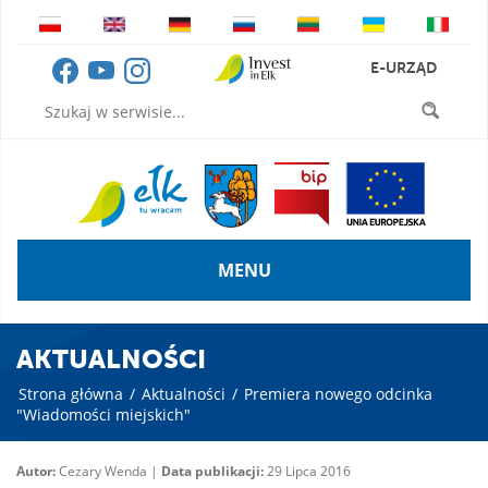
E-URZĄD
MENU
AKTUALNOŚCI
Strona główna
/
Aktualności
/
Premiera nowego odcinka
"Wiadomości miejskich"
Autor:
Cezary Wenda |
Data publikacji:
29 Lipca 2016