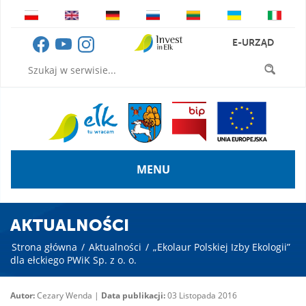
E-URZĄD
MENU
AKTUALNOŚCI
Strona główna
/
Aktualności
/
„Ekolaur Polskiej Izby Ekologii”
dla ełckiego PWiK Sp. z o. o.
Autor:
Cezary Wenda |
Data publikacji:
03 Listopada 2016