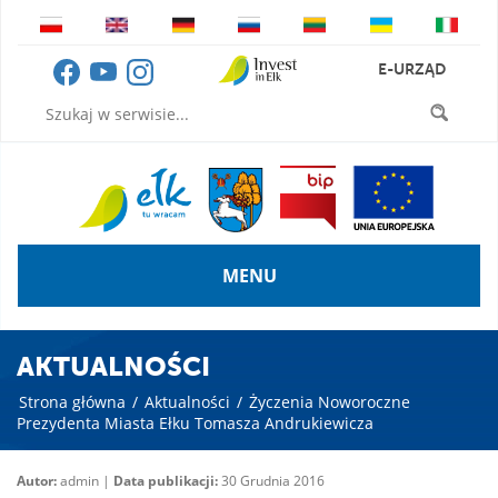
E-URZĄD
MENU
AKTUALNOŚCI
Strona główna
/
Aktualności
/
Życzenia Noworoczne
Prezydenta Miasta Ełku Tomasza Andrukiewicza
Autor:
admin |
Data publikacji:
30 Grudnia 2016