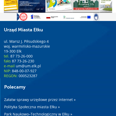
Urząd Miasta Ełku
ul. Marsz J. Piłsudskiego 4
woj. warmińsko-mazurskie
19-300 Ełk
tel.
87 73-26-000
faks
87 73-26-230
e-mail
um@um.elk.pl
NIP:
848-00-07-927
REGON:
000523287
Polecamy
Załatw sprawy urzędowe przez internet »
Polityka Społeczna miasta Ełku »
Park Naukowo–Technologiczny w Ełku »