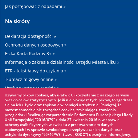
Jak postępować z odpadami »
Na skróty
Deklaracja dostępności »
Ochrona danych osobowych »
Ełcka Karta Rodziny 3+ »
Informacja o zakresie działalności Urzędu Miasta Ełku »
ETR - tekst łatwy do czytania »
Tłumacz migowy online »
Umów wizytę w urzędzie »
Używamy plików cookies, aby ułatwić Ci korzystanie z naszego serwisu
Drogi »
oraz do celów statystycznych. Jeśli nie blokujesz tych plików, to zgadzasz
się na ich użycie oraz zapisanie w pamięci urządzenia. Pamiętaj, że
możesz samodzielnie zarządzać cookies, zmieniając ustawienia
Warto zobaczyć
przeglądarki.Realizując rozporządzenie Parlamentu Europejskiego i Rady
Unii Europejskiej "2016/679" z dnia 27 kwietnia 2016 r. w sprawie
ochrony osób fizycznych w związku z przetwarzaniem danych
Park linowy »
osobowych i w sprawie swobodnego przepływu takich danych oraz
uchylenia dyrektywy "95/46/WE" (tzw. „RODO”) uprzejmie informujemy,
Park Wodny »