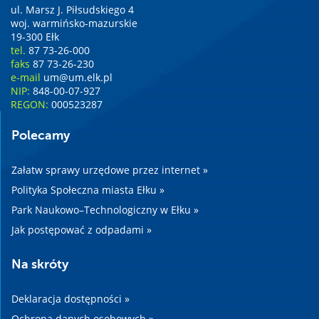
ul. Marsz J. Piłsudskiego 4
woj. warmińsko-mazurskie
19-300 Ełk
tel.
87 73-26-000
faks
87 73-26-230
e-mail
um@um.elk.pl
NIP:
848-00-07-927
REGON:
000523287
Polecamy
Załatw sprawy urzędowe przez internet »
Polityka Społeczna miasta Ełku »
Park Naukowo–Technologiczny w Ełku »
Jak postępować z odpadami »
Na skróty
Deklaracja dostępności »
Ochrona danych osobowych »