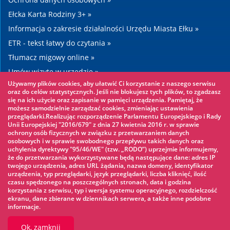
Ełcka Karta Rodziny 3+ »
Informacja o zakresie działalności Urzędu Miasta Ełku »
ETR - tekst łatwy do czytania »
Tłumacz migowy online »
Umów wizytę w urzędzie »
Używamy plików cookies, aby ułatwić Ci korzystanie z naszego serwisu
Drogi »
oraz do celów statystycznych. Jeśli nie blokujesz tych plików, to zgadzasz
się na ich użycie oraz zapisanie w pamięci urządzenia. Pamiętaj, że
możesz samodzielnie zarządzać cookies, zmieniając ustawienia
Warto zobaczyć
przeglądarki.Realizując rozporządzenie Parlamentu Europejskiego i Rady
Unii Europejskiej "2016/679" z dnia 27 kwietnia 2016 r. w sprawie
ochrony osób fizycznych w związku z przetwarzaniem danych
Park linowy »
osobowych i w sprawie swobodnego przepływu takich danych oraz
uchylenia dyrektywy "95/46/WE" (tzw. „RODO”) uprzejmie informujemy,
Park Wodny »
że do przetwarzania wykorzystywane będą następujące dane: adres IP
Lodowisko »
twojego urządzenia, adres URL żądania, nazwa domeny, identyfikator
urządzenia, typ przeglądarki, język przeglądarki, liczba kliknięć, ilość
KINOECK »
czasu spędzonego na poszczególnych stronach, data i godzina
korzystania z serwisu, typ i wersja systemu operacyjnego, rozdzielczość
Muzeum »
ekranu, dane zbierane w dziennikach serwera, a także inne podobne
informacje.
Ok, zamknij