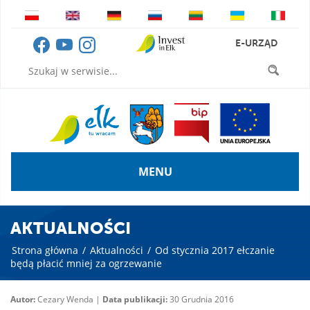
E-URZĄD
MENU
AKTUALNOŚCI
Strona główna
/
Aktualności
/
Od stycznia 2017 ełczanie
będą płacić mniej za ogrzewanie
Autor:
Cezary Wenda |
Data publikacji:
30 Grudnia 2016