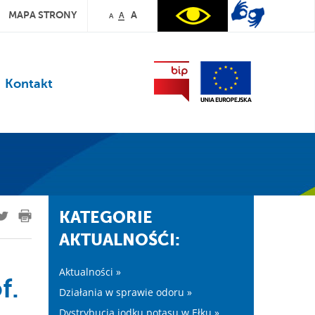
MAPA STRONY
A
A
A
Kontakt
KATEGORIE
AKTUALNOŚĆI:
Aktualności »
f.
Działania w sprawie odoru »
Dystrybucja jodku potasu w Ełku »