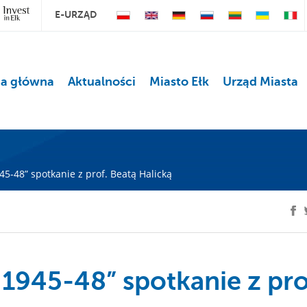
E-URZĄD
na główna
Aktualności
Miasto Ełk
Urząd Miasta
45-48” spotkanie z prof. Beatą Halicką
 1945-48” spotkanie z pro