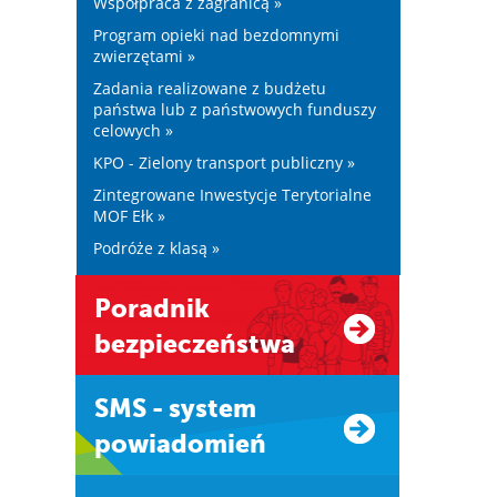
Współpraca z zagranicą »
Program opieki nad bezdomnymi
zwierzętami »
Zadania realizowane z budżetu
państwa lub z państwowych funduszy
celowych »
KPO - Zielony transport publiczny »
Zintegrowane Inwestycje Terytorialne
MOF Ełk »
Podróże z klasą »
Poradnik
bezpieczeństwa
SMS - system
powiadomień