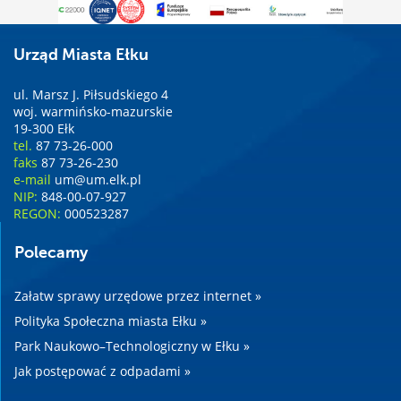
Urząd Miasta Ełku
ul. Marsz J. Piłsudskiego 4
woj. warmińsko-mazurskie
19-300 Ełk
tel.
87 73-26-000
faks
87 73-26-230
e-mail
um@um.elk.pl
NIP:
848-00-07-927
REGON:
000523287
Polecamy
Załatw sprawy urzędowe przez internet »
Polityka Społeczna miasta Ełku »
Park Naukowo–Technologiczny w Ełku »
Jak postępować z odpadami »