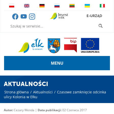
E-URZĄD
MENU
AKTUALNOŚCI
Strona główna
/
Aktualności
/
Czasowe zamknięcie odcinka
ulicy Kolonia w Ełku
Autor:
Cezary Wenda |
Data publikacji:
02 Czerwca 2017