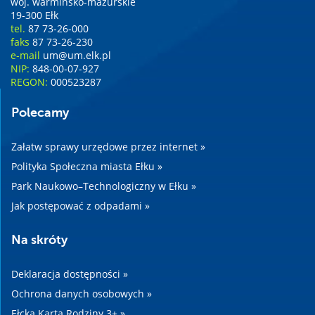
woj. warmińsko-mazurskie
19-300 Ełk
tel.
87 73-26-000
faks
87 73-26-230
e-mail
um@um.elk.pl
NIP:
848-00-07-927
REGON:
000523287
Polecamy
Załatw sprawy urzędowe przez internet »
Polityka Społeczna miasta Ełku »
Park Naukowo–Technologiczny w Ełku »
Jak postępować z odpadami »
Na skróty
Deklaracja dostępności »
Ochrona danych osobowych »
Ełcka Karta Rodziny 3+ »