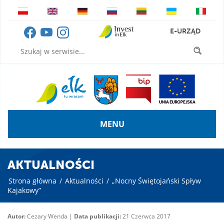
E-URZĄD
MENU
AKTUALNOŚCI
Strona główna
/
Aktualności
/
„Nocny Świętojański Spływ
Kajakowy”
Autor:
Cezary Wenda |
Data publikacji:
21 Czerwca 2017