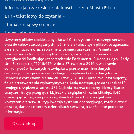
Informacja o zakresie działalności Urzędu Miasta Ełku »
ETR - tekst łatwy do czytania »
Tłumacz migowy online »
Umów wizytę w urzędzie »
Używamy plików cookies, aby ułatwić Ci korzystanie z naszego serwisu
Drogi »
oraz do celów statystycznych. Jeśli nie blokujesz tych plików, to zgadzasz
się na ich użycie oraz zapisanie w pamięci urządzenia. Pamiętaj, że
możesz samodzielnie zarządzać cookies, zmieniając ustawienia
Warto zobaczyć
przeglądarki.Realizując rozporządzenie Parlamentu Europejskiego i Rady
Unii Europejskiej "2016/679" z dnia 27 kwietnia 2016 r. w sprawie
ochrony osób fizycznych w związku z przetwarzaniem danych
Park linowy »
osobowych i w sprawie swobodnego przepływu takich danych oraz
uchylenia dyrektywy "95/46/WE" (tzw. „RODO”) uprzejmie informujemy,
Park Wodny »
że do przetwarzania wykorzystywane będą następujące dane: adres IP
Lodowisko »
twojego urządzenia, adres URL żądania, nazwa domeny, identyfikator
urządzenia, typ przeglądarki, język przeglądarki, liczba kliknięć, ilość
KINOECK »
czasu spędzonego na poszczególnych stronach, data i godzina
korzystania z serwisu, typ i wersja systemu operacyjnego, rozdzielczość
Muzeum »
ekranu, dane zbierane w dziennikach serwera, a także inne podobne
informacje.
Ok, zamknij
© 2026 UM Ełk