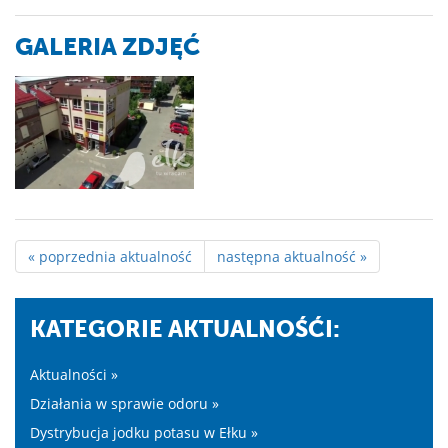
GALERIA ZDJĘĆ
« poprzednia aktualność
następna aktualność »
KATEGORIE AKTUALNOŚĆI:
Aktualności »
Działania w sprawie odoru »
Dystrybucja jodku potasu w Ełku »