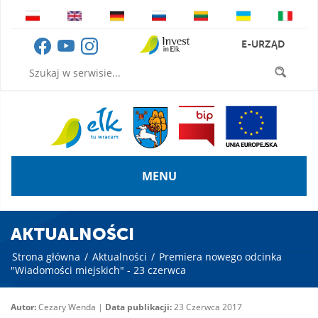
E-URZĄD
MENU
AKTUALNOŚCI
Strona główna
/
Aktualności
/
Premiera nowego odcinka
"Wiadomości miejskich" - 23 czerwca
Autor:
Cezary Wenda |
Data publikacji:
23 Czerwca 2017