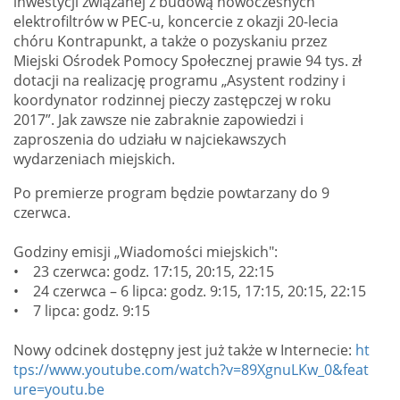
inwestycji związanej z budową nowoczesnych
elektrofiltrów w PEC-u, koncercie z okazji 20-lecia
chóru Kontrapunkt, a także o pozyskaniu przez
Miejski Ośrodek Pomocy Społecznej prawie 94 tys. zł
dotacji na realizację programu „Asystent rodziny i
koordynator rodzinnej pieczy zastępczej w roku
2017”. Jak zawsze nie zabraknie zapowiedzi i
zaproszenia do udziału w najciekawszych
wydarzeniach miejskich.
Po premierze program będzie powtarzany do 9
czerwca.
Godziny emisji „Wiadomości miejskich":
• 23 czerwca: godz. 17:15, 20:15, 22:15
• 24 czerwca – 6 lipca: godz. 9:15, 17:15, 20:15, 22:15
• 7 lipca: godz. 9:15
Nowy odcinek dostępny jest już także w Internecie:
ht
tps://www.youtube.com/watch?v=89XgnuLKw_0&feat
ure=youtu.be