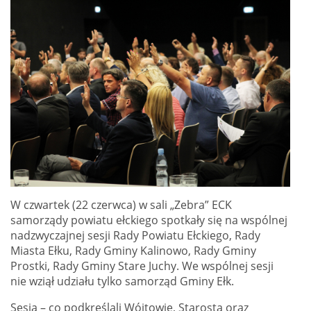
W czwartek (22 czerwca) w sali „Zebra” ECK
samorządy powiatu ełckiego spotkały się na wspólnej
nadzwyczajnej sesji Rady Powiatu Ełckiego, Rady
Miasta Ełku, Rady Gminy Kalinowo, Rady Gminy
Prostki, Rady Gminy Stare Juchy. We wspólnej sesji
nie wziął udziału tylko samorząd Gminy Ełk.
Sesja – co podkreślali Wójtowie, Starosta oraz