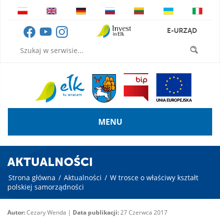
E-URZĄD
MENU
AKTUALNOŚCI
Strona główna
/
Aktualności
/
W trosce o właściwy kształt
polskiej samorządności
Autor:
Cezary Wenda |
Data publikacji:
27 Czerwca 2017