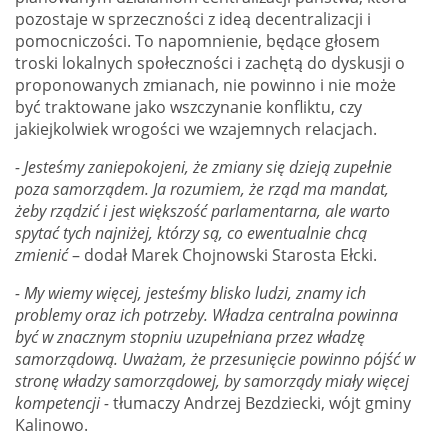
pozostaje w sprzeczności z ideą decentralizacji i
pomocniczości. To napomnienie, będące głosem
troski lokalnych społeczności i zachętą do dyskusji o
proponowanych zmianach, nie powinno i nie może
być traktowane jako wszczynanie konfliktu, czy
jakiejkolwiek wrogości we wzajemnych relacjach.
- Jesteśmy zaniepokojeni, że zmiany się dzieją zupełnie
poza samorządem. Ja rozumiem, że rząd ma mandat,
żeby rządzić i jest większość parlamentarna, ale warto
spytać tych najniżej, którzy są, co ewentualnie chcą
zmienić
– dodał Marek Chojnowski Starosta Ełcki.
- My wiemy więcej, jesteśmy blisko ludzi, znamy ich
problemy oraz ich potrzeby. Władza centralna powinna
być w znacznym stopniu uzupełniana przez władzę
samorządową. Uważam, że przesunięcie powinno pójść w
stronę władzy samorządowej, by samorządy miały więcej
kompetencji -
tłumaczy Andrzej Bezdziecki, wójt gminy
Kalinowo.