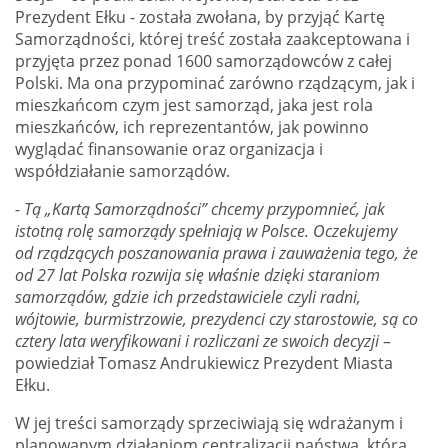
Prezydent Ełku - została zwołana, by przyjąć Kartę
Samorządności, której treść została zaakceptowana i
przyjęta przez ponad 1600 samorządowców z całej
Polski. Ma ona przypominać zarówno rządzącym, jak i
mieszkańcom czym jest samorząd, jaka jest rola
mieszkańców, ich reprezentantów, jak powinno
wyglądać finansowanie oraz organizacja i
współdziałanie samorządów.
- Tą „Kartą Samorządności” chcemy przypomnieć, jak
istotną rolę samorządy spełniają w Polsce. Oczekujemy
od rządzących poszanowania prawa i zauważenia tego, że
od 27 lat Polska rozwija się właśnie dzięki staraniom
samorządów, gdzie ich przedstawiciele czyli radni,
wójtowie, burmistrzowie, prezydenci czy starostowie, są co
cztery lata weryfikowani i rozliczani ze swoich decyzji
–
powiedział Tomasz Andrukiewicz Prezydent Miasta
Ełku.
W jej treści samorządy sprzeciwiają się wdrażanym i
planowanym działaniom centralizacji państwa, która