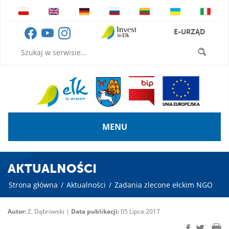
E-URZĄD
MENU
AKTUALNOŚCI
Strona główna
/
Aktualności
/
Zadania zlecone ełckim NGO
Autor:
Z. Dąbrowski |
Data publikacji:
05 Lipca 2017