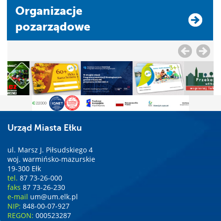
Organizacje
pozarządowe
Urząd Miasta Ełku
ul. Marsz J. Piłsudskiego 4
woj. warmińsko-mazurskie
19-300 Ełk
tel.
87 73-26-000
faks
87 73-26-230
e-mail
um@um.elk.pl
NIP:
848-00-07-927
REGON:
000523287